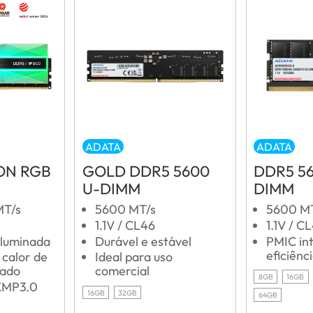
ADATA
ADATA
ON RGB
GOLD DDR5 5600
DDR5 5
U-DIMM
DIMM
T/s
5600 MT/s
5600 M
1.1V / CL46
1.1V / C
iluminada
Durável e estável
PMIC in
eficiênc
 calor de
Ideal para uso
lado
comercial
8GB
16GB
MP3.0
16GB
32GB
64GB