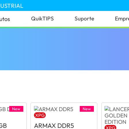
DUSTRIAL
QuikTIPS
Suporte
Empr
utos
New
New
XPG
GB
ARMAX DDR5
XPG