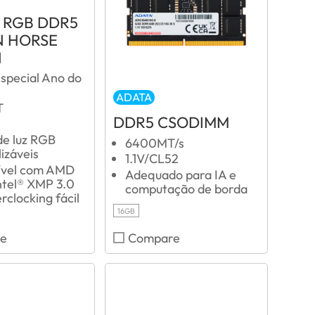
 RGB DDR5
 HORSE
N
special Ano do
ADATA
T
DDR5 CSODIMM
de luz RGB
6400MT/s
izáveis
1.1V/CL52
ível com AMD
Adequado para IA e
tel® XMP 3.0
computação de borda
rclocking fácil
16GB
e
Compare