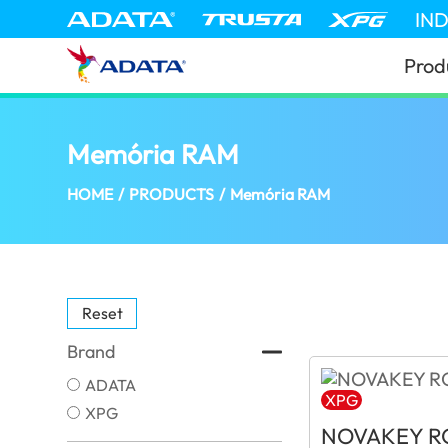
IN
Prod
Memória RAM
(Portugal)
HOME
/
PRODUCTS
/
Memória RAM
Reset
Brand
ADATA
XPG
XPG
NOVAKEY R