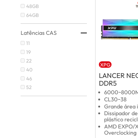
48GB
64GB
Latências CAS
11
19
22
XPG
40
LANCER NE
46
DDR5
52
6000~8000M
CL30~38
Grande área 
Dissipador de
plástico recic
AMD EXPO/X
Overclocking