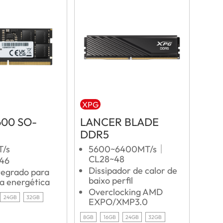
XPG
600 SO-
LANCER BLADE
DDR5
T/s
5600~6400MT/s｜
CL28~48
L46
Dissipador de calor de
tegrado para
baixo perfil
ia energética
Overclocking AMD
24GB
32GB
EXPO/XMP3.0
8GB
16GB
24GB
32GB