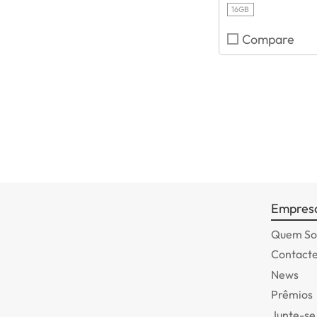
16GB
Compare
Empres
Quem S
Contact
News
Prêmios
Junte-se