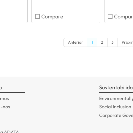
Compare
Compar
Anterior
1
2
3
Próxi
a
Sustentabilid
omos
Environmentally
e-nos
Social Inclusion
Corporate Gov
 a ADATA