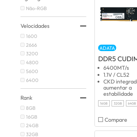
Não-RGB
Velocidades
1600
2666
ADATA
3200
DDR5 CUDI
4800
6400MT/s
5600
1.1V / CL52
6400
CKD integrad
aumentar a
estabilidade
Rank
16GB
32GB
64GB
8GB
16GB
Compare
24GB
32GB