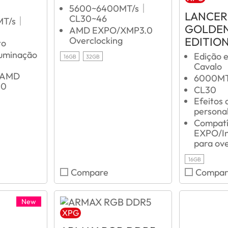
5600~6400MT/s｜
LANCER
CL30~46
MT/s｜
GOLDEN
AMD EXPO/XMP3.0
EDITIO
Overclocking
to
luminação
Edição e
16GB
32GB
Cavalo
g AMD
6000M
.0
CL30
Efeitos 
personal
Compat
EXPO/In
para ove
16GB
Compare
Compar
New
XPG