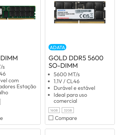
ADATA
-DIMM
GOLD DDR5 5600
SO-DIMM
/s
L46
5600 MT/s
vel com
1.1V / CL46
dores Estação
Durável e estável
alho
Ideal para uso
comercial
16GB
32GB
e
Compare