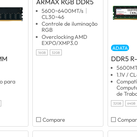
ARMAX RGB DDR5
5600~6400MT/s｜
CL30~46
Controle de iluminação
RGB
Overclocking AMD
EXPO/XMP3.0
ADATA
16GB
32GB
MM
DDR5 R
5600MT
1.1V / C
o para
Compatí
Computa
de Trab
32GB
64GB
Compare
Compar