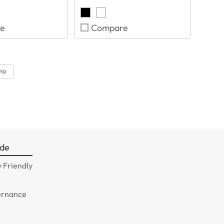
e
Compare
mo
ade
 Friendly
ernance