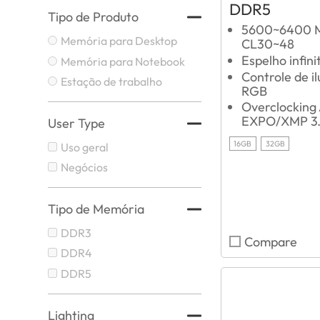
DDR5
Tipo de Produto
5600~6400 
Memória para Desktop
CL30~48
Espelho infini
Memória para Notebook
Controle de i
Estação de trabalho
RGB
Overclockin
EXPO/XMP 3
User Type
16GB
32GB
Uso geral
Negócios
Tipo de Memória
DDR3
Compare
DDR4
DDR5
Lighting