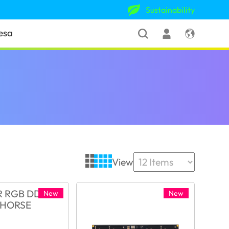
Sustainability
esa
View
New
New