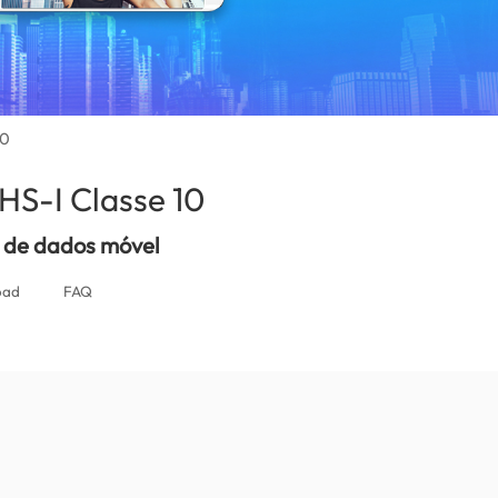
10
S-I Classe 10
(Portugal)
 de dados móvel
oad
FAQ