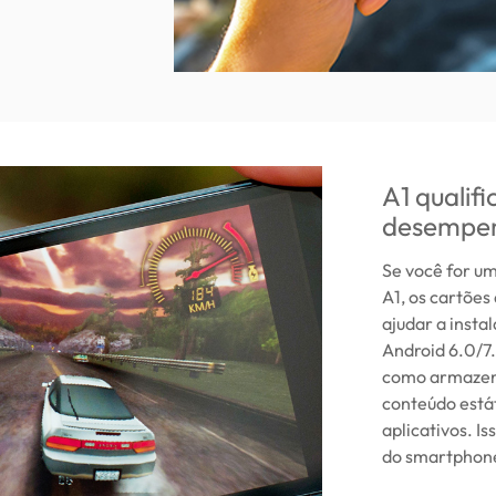
A1 qualif
desempen
Se você for u
A1, os cartõ
ajudar a insta
Android 6.0/7.
como armazen
conteúdo está
aplicativos. I
do smartphone