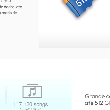
 UHS-I
e dados, até
m medo de
Grande c
até 512 G