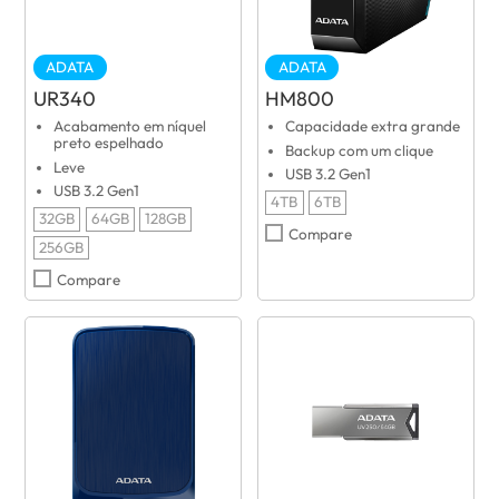
ADATA
ADATA
UR340
HM800
Acabamento em níquel
Capacidade extra grande
preto espelhado
Backup com um clique
Leve
USB 3.2 Gen1
USB 3.2 Gen1
4TB
6TB
32GB
64GB
128GB
Compare
256GB
Compare