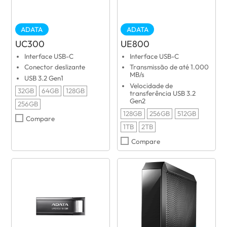
ADATA
ADATA
UC300
UE800
Interface USB-C
Interface USB-C
Conector deslizante
Transmissão de até 1.000
MB/s
USB 3.2 Gen1
Velocidade de
32GB
64GB
128GB
transferência USB 3.2
Gen2
256GB
128GB
256GB
512GB
Compare
1TB
2TB
Compare