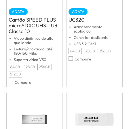
ADATA
ADATA
Cartão SPEED PLUS
UC320
microSDXC UHS-I U3
Armazenamento
Classe 10
ecológico
Conector deslizante
Vídeo dinâmico de alta
qualidade
USB 3.2 Gen1
Leitura/gravação: até
64GB
128GB
256GB
180/160 MB/s
Compare
Suporta vídeo V30
64GB
128GB
256GB
512GB
Compare