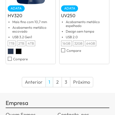
ADATA
ADATA
HV320
UV250
Mais fino com 10,7 mm
Acabamento metálico
espelhado
Acabamento metálico
escovado
Design sem tampa
USB 3.2 Gen1
USB 2.0
1TB
2TB
4TB
16GB
32GB
64GB
Compare
Compare
Anterior
1
2
3
Próximo
Empresa
Quem Somos
Contacte-nos