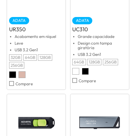
ADATA
ADATA
UR350
UC310
Acabamento em níquel
Grande capacidade
Leve
Design com tampa
giratória
USB 3.2 Gen1
USB 3.2 Gen1
32GB
64GB
128GB
64GB
128GB
256GB
256GB
Compare
Compare