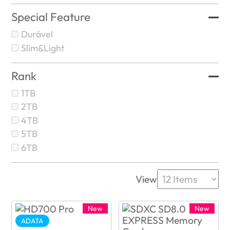
Special Feature
Durável
Slim&Light
Rank
1TB
2TB
4TB
5TB
6TB
View
New
New
ADATA