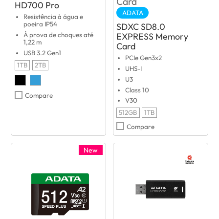
HD700 Pro
ADATA
Resistência à água e
poeira IP54
SDXC SD8.0
EXPRESS Memory
À prova de choques até
1,22 m
Card
USB 3.2 Gen1
PCIe Gen3x2
1TB
2TB
UHS-I
U3
Class 10
Compare
V30
512GB
1TB
Compare
New