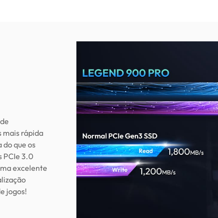
 de
s mais rápida
 do que os
s PCIe 3.0
 uma excelente
alização
e jogos!