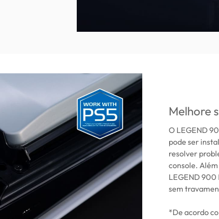
Melhore s
O LEGEND 900 
pode ser inst
resolver prob
console. Além
LEGEND 900 P
sem travament
*De acordo co