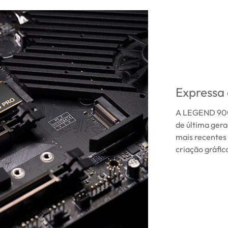
Expressa 
A LEGEND 900 
de última ger
mais recentes
criação gráfi