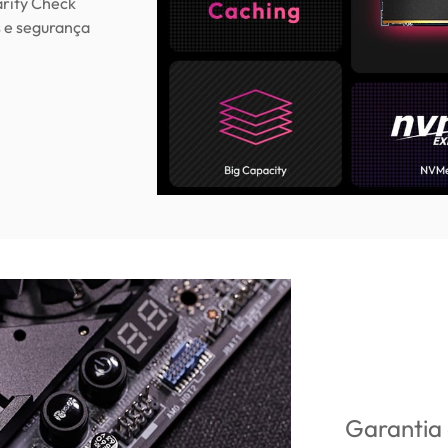
rity Check
s e segurança
Garantia 