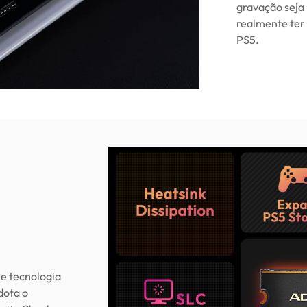
gravação seja 
realmente ter
PS5.
e tecnologia
dota o