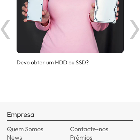
Devo obter um HDD ou SSD?
Expl
pro
Empresa
Quem Somos
Contacte-nos
News
Prêmios