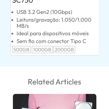
SC750
SE
USB 3.2 Gen2 (10Gbps)
U
00
Leitura/gravação: 1.050/1.000
L
MB/s
M
Ideal para dispositivos móveis
D
p
Sem fio com conector Tipo C
1T
500GB
1000GB
2000GB
Related Articles