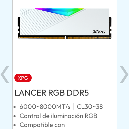
XPG
X
LANCER RGB DDR5
LA
D
6000~8000MT/s｜CL30~38
fil
Control de iluminación RGB
4
Compatible con
D