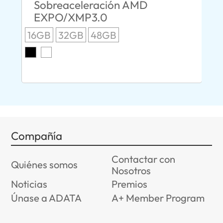
Sobreaceleración AMD
C
EXPO/XMP3.0
2.0
S
16GB
32GB
48GB
E
8G
Compañía
Contactar con
Quiénes somos
Nosotros
Noticias
Premios
Únase a ADATA
A+ Member Program