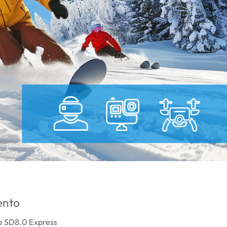
ento
me SD8.0 Express