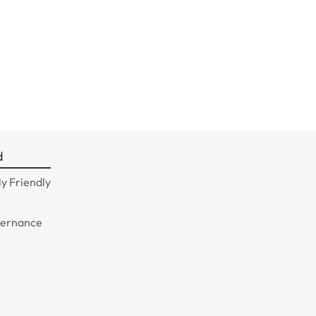
d
y Friendly
n
vernance