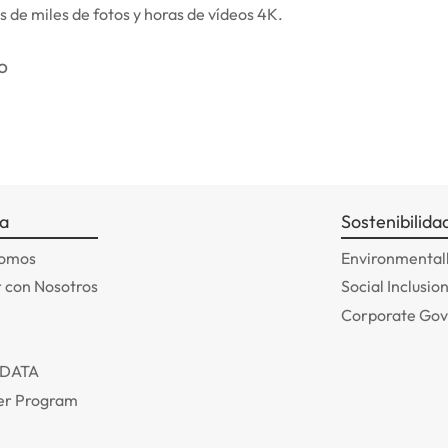
 de miles de fotos y horas de vídeos 4K.
a
Sostenibilida
somos
Environmentall
 con Nosotros
Social Inclusio
Corporate Go
ADATA
r Program