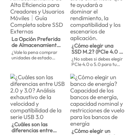
memoria y consejos
tarjetas de memoria, los
para su
puntos clave a tener en
mantenimiento
cuenta a la hora de
comprarlas y consejos
para su cuidado, lo que
te ayudará a seleccionar
una memoria muy
La Opción Preferida
duradera y estable para
de Almacenamiento
¿Cómo elegir una
que todos los registros
de Alta Eficiencia
SSD M.2? (PCIe 4.0 o
¿Vale la pena comprar
se conserven en buen
para Creadores y
5.0?) Un artículo que
unidades de estado
¿No sabes si debes elegir
estado.
Usuarios Móviles｜
sólido (SSD) externas?
te ayudará a dominar
PCIe 4.0 o 5.0 para tu
En este artículo, te
Guía Completa sobre
el rendimiento, la
SSD M.2? Este artículo
explicaremos las
SSD Externas
explica las diferencias en
compatibilidad y los
potentes ventajas de los
cuanto a interfaz,
escenarios de
SSD externos, te
rendimiento y factores
aplicación.
diremos quién debería
clave de compra, para
invertir en ellos y te
ayudarte a elegir el SSD
guiaremos en la
más rápido que se
selección del más
adapte a tus juegos, tu
adecuado para que
trabajo creativo o tus
puedas tomar una
necesidades diarias.
decisión informada y
¿Cuáles son las
sacar el máximo
diferencias entre
¿Cómo elegir un
rendimiento a tu