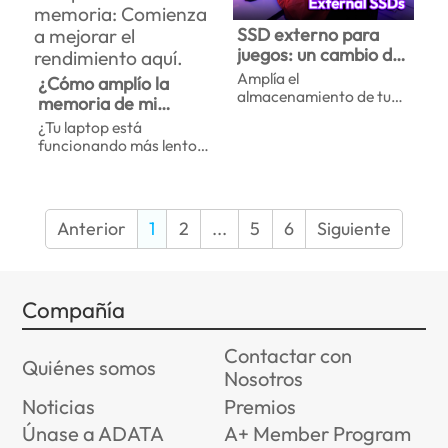
SSD externo para
juegos: un cambio de
juego en velocidad y
Amplía el
¿Cómo amplío la
rendimiento
almacenamiento de tu
memoria de mi
PS5 con un SSD externo.
computadora
¿Tu laptop está
Aprenda a aumentar el
portátil? Análisis
funcionando más lento
rendimiento y
completo de la
de lo normal? ¡Cuentas
administrar su
con nosotros! Desde
memoria: Comienza
biblioteca de juegos de
comprender qué es la
a mejorar el
manera eficiente.
memoria hasta obtener
rendimiento aquí.
Anterior
1
2
...
5
6
Siguiente
instrucciones paso a
paso para actualizarla,
este completo manual te
ayudará a saber cuándo
Compañía
actualizar, te explicará
las diferencias entre las
especificaciones DDR y
Contactar con
compartirá consejos
Quiénes somos
Nosotros
esenciales para la
instalación. ¡Mejorar el
Noticias
Premios
rendimiento de tu laptop
Únase a ADATA
A+ Member Program
nunca ha sido tan fácil!