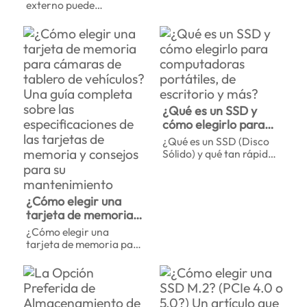
externos para PS5
Instalación
externo puede
tu computadora pero no
desbloquear más
estás seguro por dónde
espacio en tu PS5 y
empezar? Este artículo
proporcionar
desglosa todo lo que
transferencias de juego
necesita saber sobre la
más rápidas para una
memoria DIMM,
experiencia de juego
incluidas las diferencias
óptima.
clave entre UDIMM y
SODIMM, además de
¿Qué es un SSD y
consejos imprescindibles
cómo elegirlo para
para comprar e instalar.
computadoras
¡Prepárate para mejorar
¿Qué es un SSD (Disco
portátiles, de
el rendimiento de tu PC y
Sólido) y qué tan rápido
escritorio y más?
dile adiós al retraso!
es? Explora las ventajas,
las velocidades y los
factores a considerar a
¿Cómo elegir una
la hora de comprar para
tarjeta de memoria
elegir el SSD adecuado
para tus computadoras
para cámaras de
¿Cómo elegir una
y estaciones de trabajo.
tablero de vehículos?
tarjeta de memoria para
Una guía completa
cámaras de tablero de
vehículos? Este artículo
sobre las
ofrece una guía
especificaciones de
completa sobre las
las tarjetas de
especificaciones de las