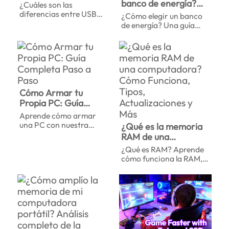
USB 2.0 y 3.0?
banco de energía?
¿Cuáles son las
almacenamiento
Análisis exhaustivo
Capacidad de los
diferencias entre USB
¿Cómo elegir un banco
portátil.
de la velocidad y
2.0 y 3.0? Este artículo
bancos de energía,
de energía? Una guía
te ofrece una visión
compatibilidad de la
capacidad nominal y
completa que abarca las
general de la velocidad
serie USB 3.0
diferencias de
restricciones de
de transferencia, la
capacidad, las
vuelo para los bancos
compatibilidad, los
especificaciones de
de energía
escenarios de aplicación
carga rápida y las
y el método de
restricciones de vuelo
identificación de USB
para ayudarte a elegir el
Cómo Armar tu
3.0, además de un
banco de energía
Propia PC: Guía
análisis exhaustivo de
perfecto para tus viajes
Completa Paso a
las diferencias entre los
Aprende cómo armar
y tu uso diario.
Paso
puertos USB.
una PC con nuestra
¿Qué es la memoria
sencilla guía. Sigue
RAM de una
pasos claros, comprende
computadora? Cómo
¿Qué es RAM? Aprende
cada componente y
Funciona, Tipos,
cómo funciona la RAM,
arma tu propia
Actualizaciones y
los tipos de memoria
computadora con
como SRAM y DRAM, las
Más
confianza, desde el inicio
diferencias entre RAM,
hasta el final.
SSD y HDD, cuánta
memoria necesitas y
todo lo relacionado con
la RAM en esta guía.