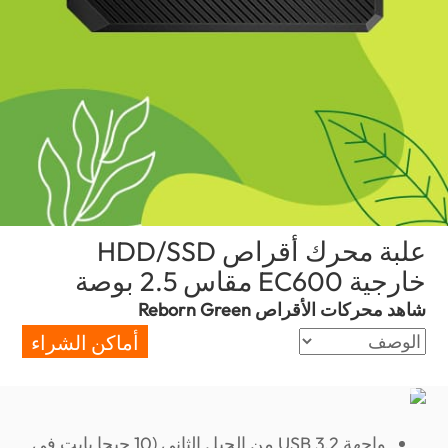
علبة محرك أقراص HDD/SSD
خارجية EC600 مقاس 2.5 بوصة
(Qatar)
شاهد محركات الأقراص Reborn Green
أماكن الشراء
واجهة USB 3.2 من الجيل الثاني (10 جيجا بايت في