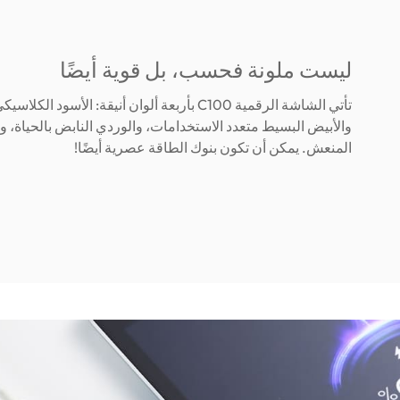
ليست ملونة فحسب، بل قوية أيضًا
تأتي الشاشة الرقمية C100 بأربعة ألوان أنيقة: الأسود 
والأبيض البسيط متعدد الاستخدامات، والوردي النابض بالحياة، وا
المنعش. يمكن أن تكون بنوك الطاقة عصرية أيضًا!