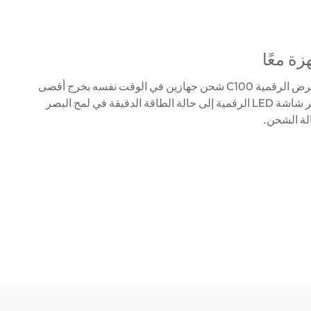
يمكن لشاشة العرض الرقمية C100 شحن جهازين في الوقت نفسه بخرج أقصى
يبلغ 15 وات. تشير شاشة LED الرقمية إلى حالة الطاقة الدقيقة في لمح البصر
لة الشحن.