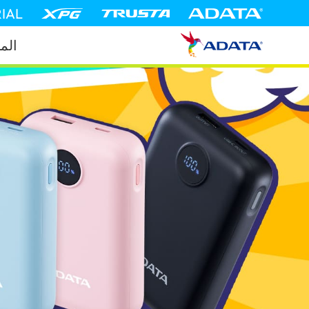
IAL
الم