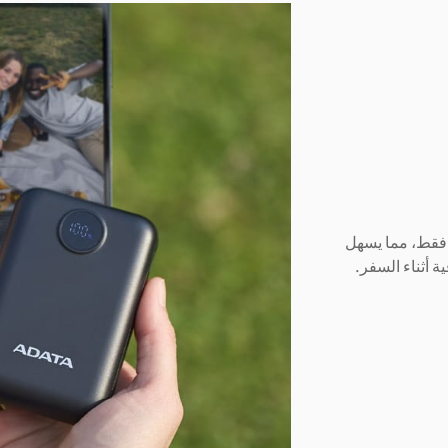
لرقمية C100 ‏200 جرام/ 7.05 أونصة فقط، مما يسهل
 أثناء السفر.