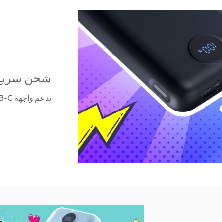
شحن سريع QC/PD 20 وات ك
تدعم واجهة USB-C خرجًا أقصى يبلغ 20 وات.