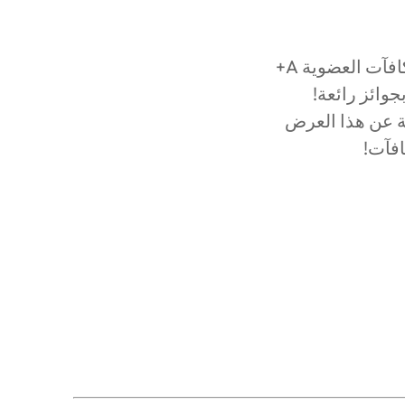
سواء كنت تمتلك أحد منتجات ADATA أم لا فلا تفوت فرصة الانضمام إلى برنامج مكافآت العضوية A+
ة عن هذا العرض
افآت!