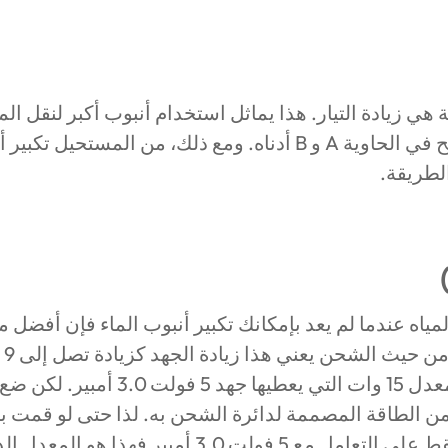
هي زيادة التيار. هذا يماثل استخدام أنبوب أكبر لنقل ال
بشكل أسرع، كما هو موضح في الحاوية A و B أدناه. ومع ذلك، من الم
لطريقة.
مياه عندما لم يعد بإمكانك تكبير أنبوب الماء فإن أفضل م
وات من الطاقة، مقارنة بمعدل 15 وات الت
2.0 أمبير فإن كان قادرًا فقط على التعامل مع 5 فولت