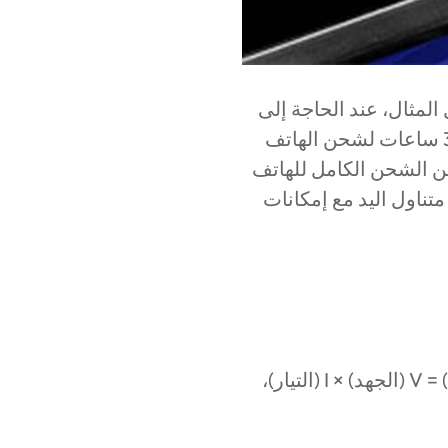
مثال، عند الحاجة إلى
استخدام نظام تحديد المواقع العالمي (GPS) في حي غير مألوف يعد الانتظار لمدة 3 ساعات لشحن الهاتف
ن الشحن الكامل للهاتف
ناول اليد مع إمكانات
مبدأ الشحن السريع هو ببساطة زيادة طاقة الشحن (P ). بحسب المعادلة P (الطاقة) = V (الجهد) × I (التيار)،