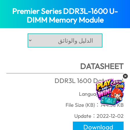
Premier Series DDR3L-1600 U-
(Qatar)
DIMM Memory Module
DATASHEET
DDR3L 1600 Datasheet
Language：English
File Size (KB)：744.56 KB
Update：2022-12-02
Download