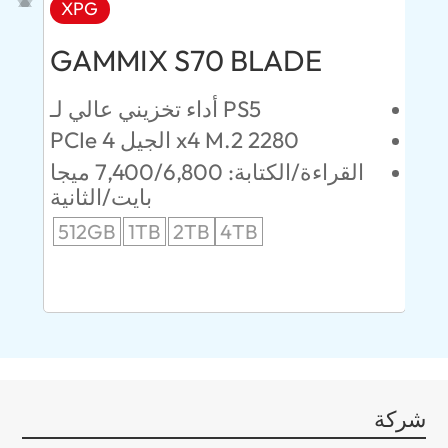
XPG
AD
GAMMIX S70 BLADE
Ul
ئين
أداء تخزيني عالي لـ PS5
PCIe الجيل 4 x4 M.2 2280
52 ميجابايت/
القراءة/الكتابة: 7,400/6,800 ميجا
انية
بايت/الثانية
512GB
1TB
2TB
4TB
24
96
شركة