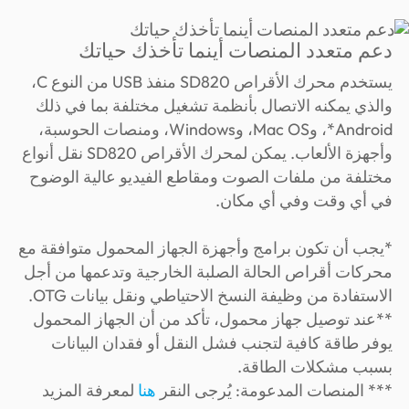
دعم متعدد المنصات أينما تأخذك حياتك
يستخدم محرك الأقراص SD820 منفذ USB من النوع C،
والذي يمكنه الاتصال بأنظمة تشغيل مختلفة بما في ذلك
Android*، وMac OS، وWindows، ومنصات الحوسبة،
وأجهزة الألعاب. يمكن لمحرك الأقراص SD820 نقل أنواع
مختلفة من ملفات الصوت ومقاطع الفيديو عالية الوضوح
في أي وقت وفي أي مكان.
*يجب أن تكون برامج وأجهزة الجهاز المحمول متوافقة مع
محركات أقراص الحالة الصلبة الخارجية وتدعمها من أجل
الاستفادة من وظيفة النسخ الاحتياطي ونقل بيانات OTG.
**عند توصيل جهاز محمول، تأكد من أن الجهاز المحمول
يوفر طاقة كافية لتجنب فشل النقل أو فقدان البيانات
بسبب مشكلات الطاقة.
*** المنصات المدعومة: يُرجى النقر
هنا
لمعرفة المزيد