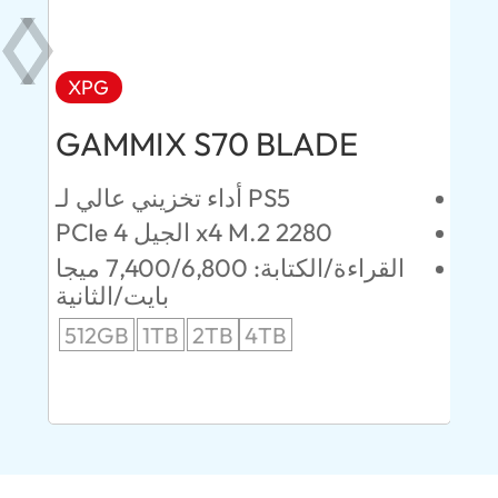
XPG
AD
GAMMIX S70 BLADE
Ul
ئين
أداء تخزيني عالي لـ PS5
PCIe الجيل 4 x4 M.2 2280
52 ميجابايت/
القراءة/الكتابة: 7,400/6,800 ميجا
انية
بايت/الثانية
512GB
1TB
2TB
4TB
24
96