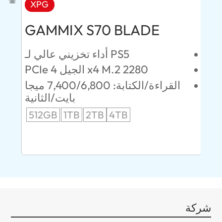
XPG
AD
GAMMIX S70 BLADE
Ul
ئين
أداء تخزيني عالي لـ PS5
PCIe الجيل 4 x4 M.2 2280
52 ميجابايت/
القراءة/الكتابة: 7,400/6,800 ميجا
انية
بايت/الثانية
512GB
1TB
2TB
4TB
24
96
شركة