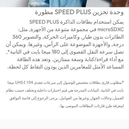
وحدة تخزين SPEED PLUS مطورة
يمكن استخدام بطاقات الذاكرة SPEED PLUS
microSDXC في مجموعة متنوعة من الأجهزة, مثل:
الطائرات بدون طيار, وكاميرات الحركة, والتصوير 360
درجة, والأجهزة الموضوعة على الرأس, وغيرها. ويمكن أن
تصل سرعة النقل القصوى إلى 180 ميجا بايت في الثانية*,
مع أداء قراءة/كتابة وسعة ممتازين. وتعد هذه الطاقة
المساعد الأمثل للمغامرين الذين يودون التقاط كل لحظة.
*مطلوب قارئ بطاقات مخصص للوصول إلى سرعات تتعدى UHS-I 104 ميجا
بايت في الثانية. البيانات المدرجة هي قيم اختبارات داخلية وتختلف حسب نظام
العميل, وحالات الجهاز, وغيرها من العوامل. يرجى الرجوع إلى قائمة التوافق
لمعرفة طرز قارئات البطاقات الموصى بها.