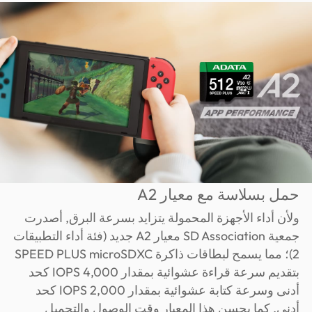
حمل بسلاسة مع معيار A2
ولأن أداء الأجهزة المحمولة يتزايد بسرعة البرق, أصدرت
جمعية SD Association معيار A2 جديد (فئة أداء التطبيقات
2)؛ مما يسمح لبطاقات ذاكرة SPEED PLUS microSDXC
بتقديم سرعة قراءة عشوائية بمقدار 4,000 IOPS كحد
أدنى وسرعة كتابة عشوائية بمقدار 2,000 IOPS كحد
أدنى. كما يحسن هذا المعيار وقت الوصول والتحميل