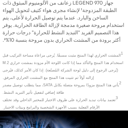
جهاز LEGEND 970 زعانف من الألومنيوم المبثوق ذات
الطبقة المزدوجة¹ لإنشاء مجرى هواء كثيف لتحويل الهواء
الساخن والبارد. عندما يتم توصيل الحرارة لأعلى، يتم
استخدام مروحة صغيرة مدمجة لإزالة الطاقة الحرارية. يوفر
هذا التصميم الفريد "التبديد النشط للحرارة" درجات حرارة
أكثر برودة من المشتت الحراري بدون مروحة بنسبة 10%².
1
المشتت
الحراري
لهذا
المنتج
مثبت
مسبقًا
.
يُرجى
مراعاة
مساحة
التركيب
قبل
استخدام
هذا
المنتج
والتأكد
مما
إذا
كانت
اللوحة
الأم
مزودة
بمشتت
حراري
M.2
(
يُرجى
الرجوع
إلى
دليل
لوحة
الشركة
المُصنّعة
).
إذا
كان
الأمر
كذلك،
فيُرجى
إزالته
أولاً
ثم
تثبيت
هذا
المنتج
مع
المشتت
الحراري
المرفق
.
2
يأتي
هذا
المنتج
مزودًا
بمروحة
متصلة
بكابل
SATA
،
مما
يتطلب
توصيل
مصدر
طاقة
إضافي
لتفعيل
تأثير
التبريد
النشط
.
3
تعتمد
بيانات
تبديد
الحرارة
على
ظروف
الاختبار
للمختبر
الداخلي
وقد
تختلف
الأرقام
الفعلية
بسبب
الأجهزة
الشخصية
والبرامج
وبيئات
الاختبار
.