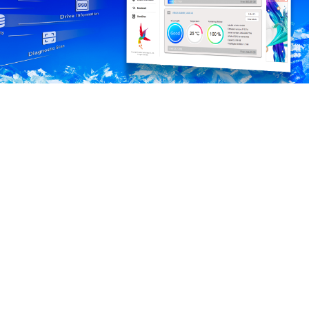
Preview a new era of patented heat dissipation! The
LEGEND 970 Gen5 SSD adopts dual-layer aluminum
alloy heat dissipation fins and a micro fan to create a