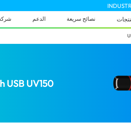
INDUSTR
شركة
الدعم
نصائح سريعة
المنت
U
sh USB UV150