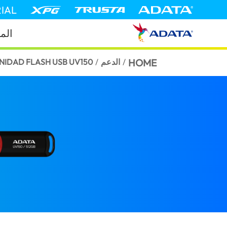
IAL
جات
NIDAD FLASH USB UV150
/
الدعم
/
HOME