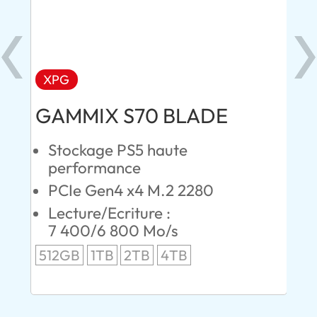
XPG
X
GAMMIX S70 BLADE
MA
Stockage PS5 haute
S
performance
p
PCIe Gen4 x4 M.2 2280
P
Lecture/Ecriture :
L
7 400/6 800 Mo/s
1
S
512GB
1TB
2TB
4TB
1T