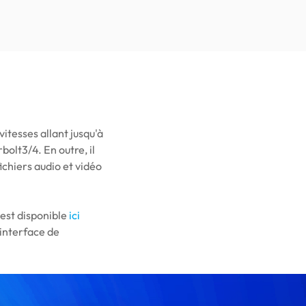
itesses allant jusqu'à
olt3/4. En outre, il
ichiers audio et vidéo
 est disponible
ici
interface de