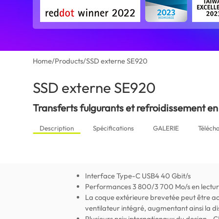
Home
/
Products
/
SSD externe SE920
SSD externe SE920
(Senegal)
Transferts fulgurants et refroidissement en
Description
Spécifications
GALERIE
Téléch
Interface Type-C USB4 40 Gbit/s
Performances 3 800/3 700 Mo/s en lecture
La coque extérieure brevetée peut être ac
ventilateur intégré, augmentant ainsi la d
Plusieurs prix internationaux du design -