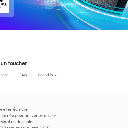
 un toucher
arger
FAQ
Grand Prix
 et en écriture
tionnée pour activer un micro-
issipation de chaleur
 CES Innovation Award 2023,