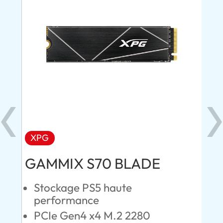
XPG
AD
GAMMIX S70 BLADE
Ul
Stockage PS5 haute
C
performance
S
PCIe Gen4 x4 M.2 2280
L