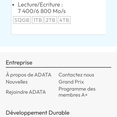
00
Lecture/Ecriture :
24
7 400/6 800 Mo/s
96
512GB
1TB
2TB
4TB
Entreprise
À propos de ADATA
Contactez nous
Nouvelles
Grand Prix
Programme des
Rejoindre ADATA
membres A+
Développement Durable