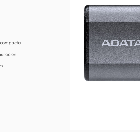
ma compacta
neración
es