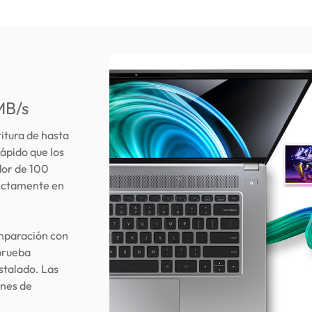
MB/s
itura de hasta
ápido que los
dor de 100
rectamente en
omparación con
prueba
stalado. Las
ones de