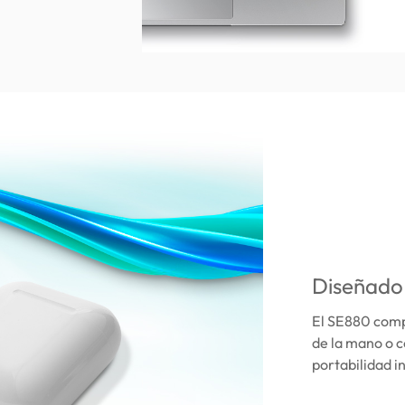
Diseñado
El SE880 comp
de la mano o c
portabilidad i