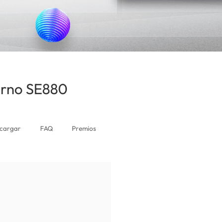
erno SE880
(El Salvador)
cargar
FAQ
Premios