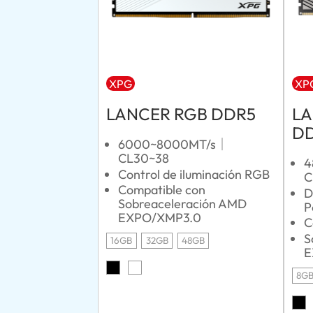
XPG
XP
LANCER RGB DDR5
LA
D
6000~8000MT/s｜
CL30~38
4
Control de iluminación RGB
C
Compatible con
D
Sobreaceleración AMD
P
EXPO/XMP3.0
C
S
16GB
32GB
48GB
E
8G