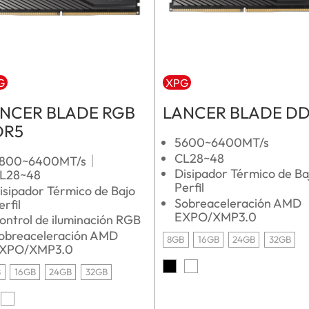
G
XPG
NCER BLADE RGB
LANCER BLADE D
DR5
5600~6400MT/s
CL28~48
800~6400MT/s｜
Disipador Térmico de Ba
L28~48
Perfil
isipador Térmico de Bajo
Sobreaceleración AMD
erfil
EXPO/XMP3.0
ontrol de iluminación RGB
obreaceleración AMD
8GB
16GB
24GB
32GB
XPO/XMP3.0
B
16GB
24GB
32GB