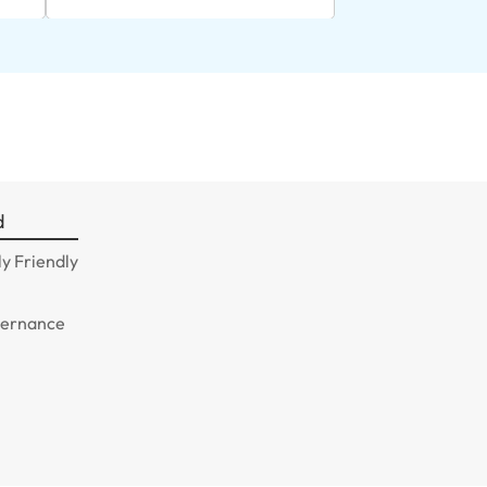
d
y Friendly
n
vernance