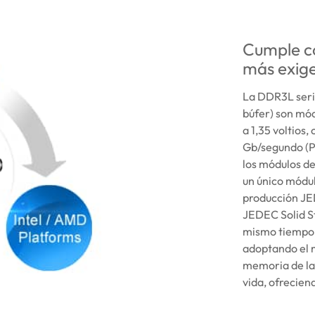
Cumple co
más exig
La DDR3L seri
búfer) son mó
a 1,35 voltios
Gb/segundo (P
los módulos d
un único módul
producción JE
JEDEC Solid S
mismo tiempo 
adoptando el 
memoria de la 
vida, ofrecien