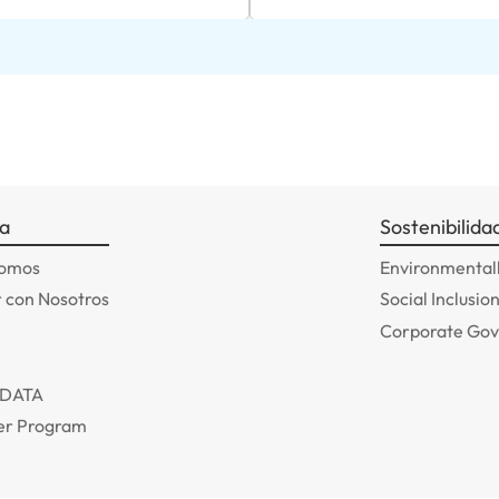
a
Sostenibilida
somos
Environmentall
 con Nosotros
Social Inclusio
Corporate Go
ADATA
r Program