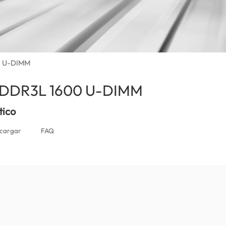
0 U-DIMM
r DDR3L 1600 U-DIMM
(El Salvador)
tico
cargar
FAQ