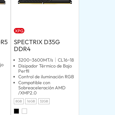
XPG
DR5
SPECTRIX D35G
DDR4
3200~3600MT/s｜CL16~18
jo
Disipador Térmico de Bajo
Perfil
Control de iluminación RGB
Compatible con
Sobreaceleración AMD
/XMP2.0
8GB
16GB
32GB