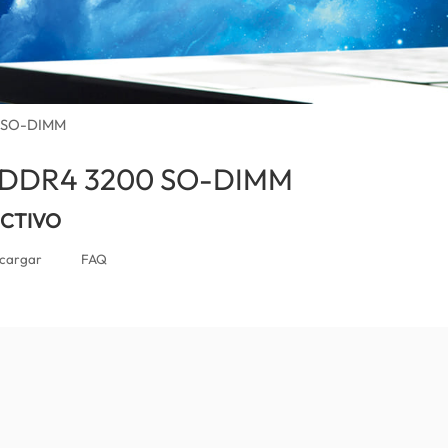
0 SO-DIMM
r DDR4 3200 SO-DIMM
(El Salvador)
UCTIVO
cargar
FAQ