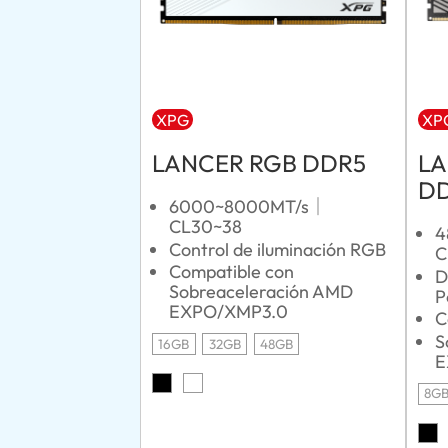
XPG
XP
LANCER RGB DDR5
LA
D
6000~8000MT/s｜
CL30~38
4
Control de iluminación RGB
C
Compatible con
D
Sobreaceleración AMD
P
EXPO/XMP3.0
C
S
16GB
32GB
48GB
E
8G