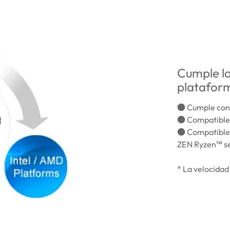
Cumple lo
platafor
● Cumple con
● Compatible
● Compatible c
ZEN Ryzen™ se
* La velocidad