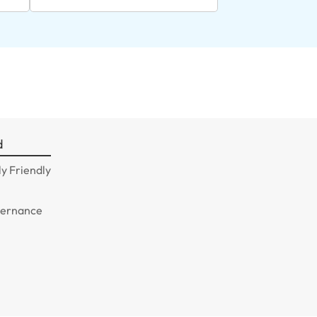
d
y Friendly
n
vernance