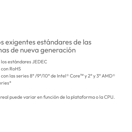
s exigentes estándares de las
mas de nueva generación
 los estándares JEDEC
 con RoHS
on las series 8ª /9ª/10ª de Intel® Core™ y 2ª y 3ª AMD®
ries*
 real puede variar en función de la plataforma o la CPU.