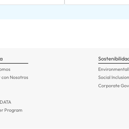
a
Sostenibilida
somos
Environmentall
 con Nosotros
Social Inclusio
Corporate Go
ADATA
r Program