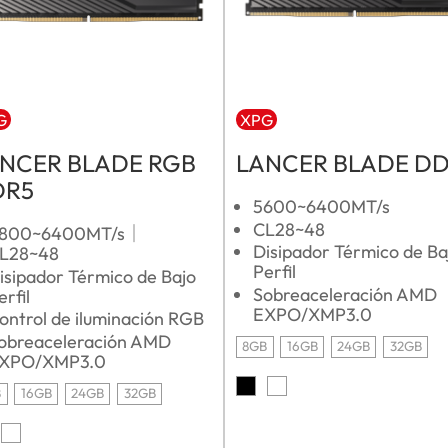
G
XPG
NCER BLADE RGB
LANCER BLADE D
DR5
5600~6400MT/s
CL28~48
800~6400MT/s｜
Disipador Térmico de Ba
L28~48
Perfil
isipador Térmico de Bajo
Sobreaceleración AMD
erfil
EXPO/XMP3.0
ontrol de iluminación RGB
obreaceleración AMD
8GB
16GB
24GB
32GB
XPO/XMP3.0
B
16GB
24GB
32GB