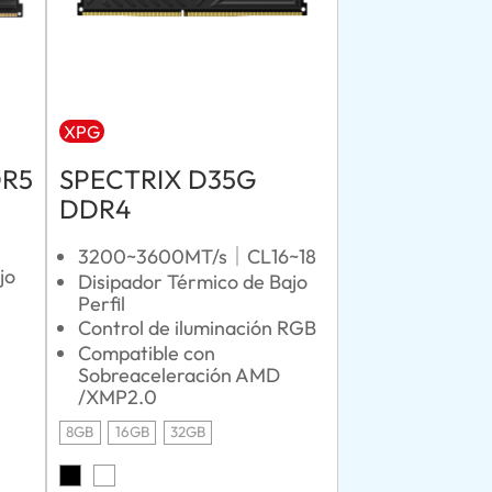
XPG
DR5
SPECTRIX D35G
DDR4
3200~3600MT/s｜CL16~18
jo
Disipador Térmico de Bajo
Perfil
Control de iluminación RGB
Compatible con
Sobreaceleración AMD
/XMP2.0
8GB
16GB
32GB