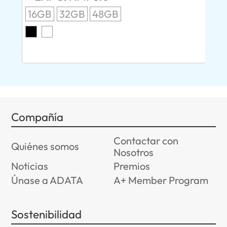
2.0
S
16GB
32GB
48GB
E
8G
Compañía
Contactar con
Quiénes somos
Nosotros
Noticias
Premios
Únase a ADATA
A+ Member Program
Sostenibilidad