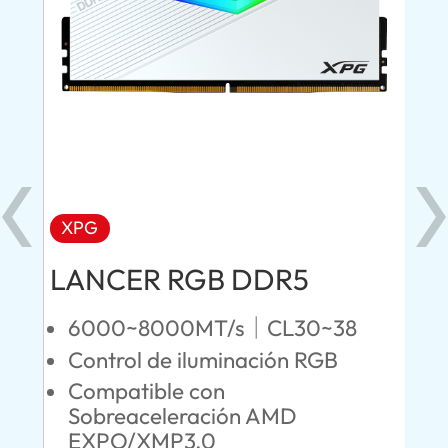
XPG
X
LANCER RGB DDR5
LA
D
6000~8000MT/s｜CL30~38
fil
Control de iluminación RGB
4
Compatible con
D
Sobreaceleración AMD
C
EXPO/XMP3.0