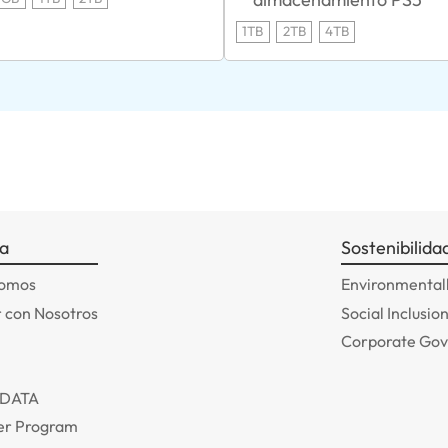
1TB
2TB
4TB
a
Sostenibilida
somos
Environmentall
 con Nosotros
Social Inclusio
Corporate Go
ADATA
r Program