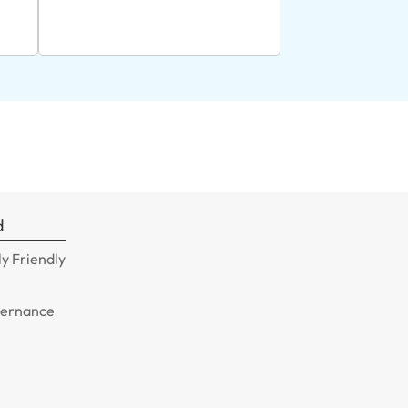
d
y Friendly
n
vernance