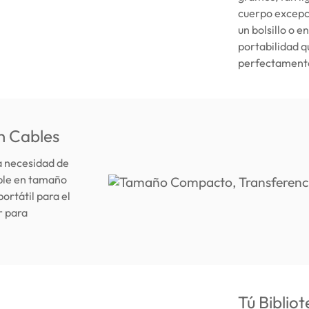
cuerpo excepc
un bolsillo o 
portabilidad q
perfectamente 
n Cables
la necesidad de
able en tamaño
ortátil para el
r para
Tú Biblio