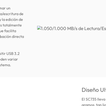
onar un
a/escritura de
 la edición de
es totalmente
e facilita
abación directa
itir USB 3.2
eden variar
istema.
Diseño Ul
El SC735 lleva 
gramos, tan lig