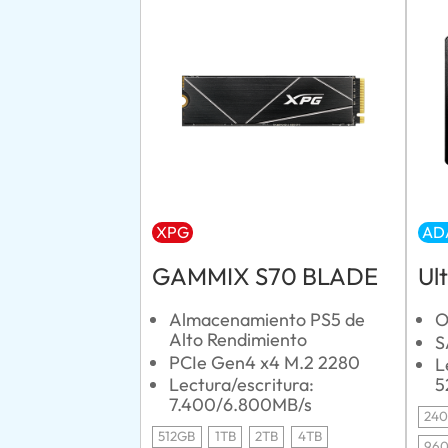
XPG
AD
GAMMIX S70 BLADE
Ul
Almacenamiento PS5 de
O
Alto Rendimiento
S
PCIe Gen4 x4 M.2 2280
L
Lectura/escritura:
5
7.400/6.800MB/s
24
512GB
1TB
2TB
4TB
96