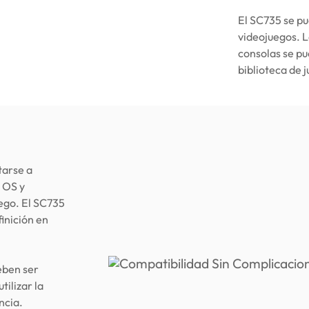
El SC735 se pu
videojuegos. L
consolas se pu
biblioteca de j
tarse a
 OS y
ego. El SC735
finición en
eben ser
ilizar la
ncia.