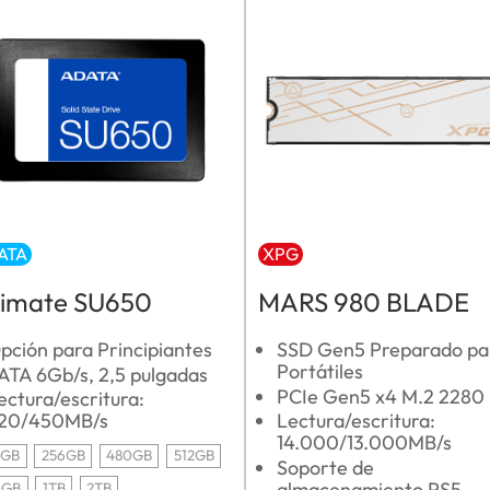
ATA
XPG
timate SU650
MARS 980 BLADE
pción para Principiantes
SSD Gen5 Preparado pa
Portátiles
ATA 6Gb/s, 2,5 pulgadas
PCIe Gen5 x4 M.2 2280
ectura/escritura:
20/450MB/s
Lectura/escritura:
14.000/13.000MB/s
0GB
256GB
480GB
512GB
Soporte de
almacenamiento PS5
0GB
1TB
2TB