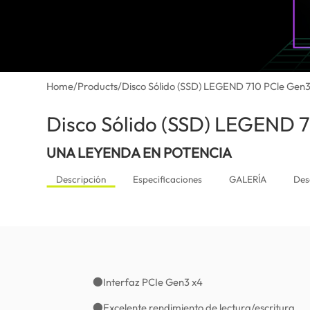
Home
/
Products
/
Disco Sólido (SSD) LEGEND 710 PCle Gen
Disco Sólido (SSD) LEGEND 
UNA LEYENDA EN POTENCIA
Descripción
Especificaciones
GALERÍA
Des
●Interfaz PCIe Gen3 x4
●Excelente rendimiento de lectura/escritura