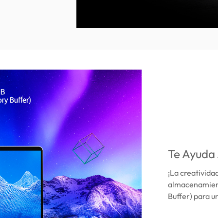
Te Ayuda
¡La creativid
almacenamien
Buffer) para u