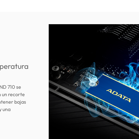
mperatura
END 710 se
n un recorte
ntener bajas
y una