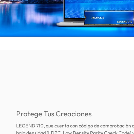
Protege Tus Creaciones
LEGEND 710, que cuenta con código de comprobación d
baja densidad (LDPC, Low Density Parity Check Code) y