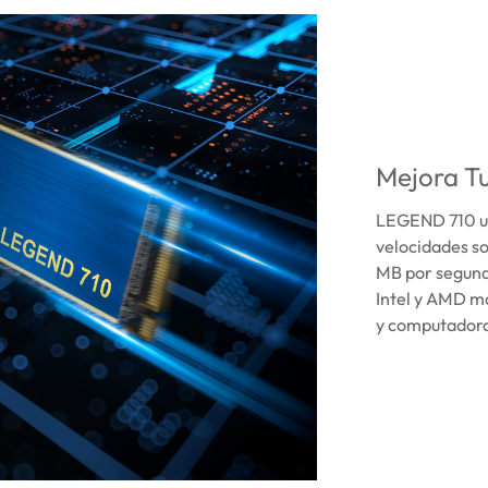
Mejora Tu
LEGEND 710 ut
velocidades so
MB por segund
Intel y AMD má
y computadora