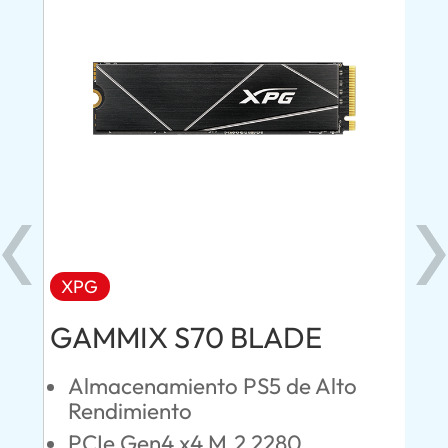
XPG
AD
GAMMIX S70 BLADE
Ul
Almacenamiento PS5 de Alto
O
Rendimiento
S
PCIe Gen4 x4 M.2 2280