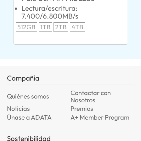
L
Lectura/escritura:
24
7.400/6.800MB/s
96
512GB
1TB
2TB
4TB
Compañía
Contactar con
Quiénes somos
Nosotros
Noticias
Premios
Únase a ADATA
A+ Member Program
Sostenibilidad