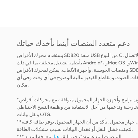
دعم متعدد المنصات أينما تأخذك حياتك
يستخدم محرك الأقراص SD820 منفذ USB من النوع C، والذي يمكنه الاتصال
بأنظمة تشغيل مختلفة بما في ذلك Android*، وMac OS، وWindows،
ومنصات الحوسبة، وأجهزة الألعاب. يمكن لمحرك الأقراص SD820 نقل أنواع
ات الصوت ومقاطع الفيديو عالية الوضوح في أي وقت وفي أي
مكان.
*يجب أن تكون برامج وأجهزة الجهاز المحمول متوافقة مع محركات أقراص
الخارجية وتدعمها من أجل الاستفادة من وظيفة النسخ الاحتياطي
ونقل بيانات OTG.
**عند توصيل جهاز محمول، تأكد من أن الجهاز المحمول يوفر طاقة كافية
لتجنب فشل النقل أو فقدان البيانات بسبب مشكلات الطاقة.
*** المنصات المدعومة: يُرجى النقر
هنا
لمعرفة المزيد