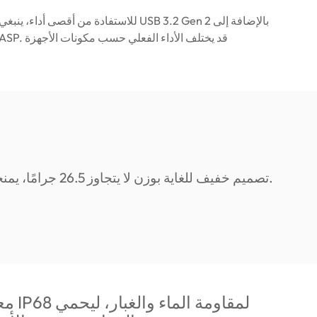
للاستفادة من أقصى أداء، ينبغي أن يدعم جهازك  2
معتمد بم