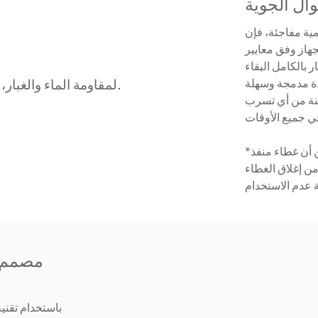
ة، فإن SD820 صُمم
 وفق معايير IP68
ر بالكامل البقاء
دة مدمجة وسهلة
مينة من أي تسرب
*لحماية الجهاز من الماء والغبار، يجب التأكد من أن غطاء منفذ USB مغلق
من إغلاق الغطاء
مصمم ب