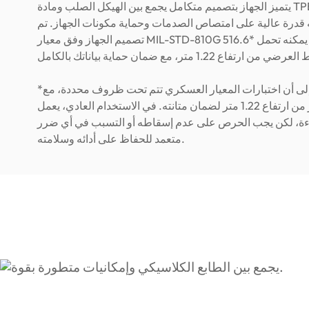
يتميز الجهاز بتصميم متكامل يجمع بين الهيكل الصلب ومادة TPE المطاطية
حه قدرة عالية على امتصاص الصدمات وحماية مكونات الجهاز. تم
تصميم الجهاز وفق معيار MIL-STD-810G 516.6* مما يعني أنه يمكنه تحمل
*يشير هذا إلى أن اختبارات المعيار العسكري تتم تحت ظروف محددة، مع
سقوط الجهاز من ارتفاع 1.22 متر لضمان متانته. في الاستخدام العادي، يعمل
اءة، لكن يجب الحرص على عدم إسقاطه أو التسبب في أي ضرر
متعمد للحفاظ على أدائه وسلامته.