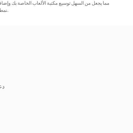
نمط حياتك الترفيهي.