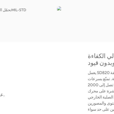
لي الكفاءة
يعمل SD820 وفق مواصفة USB 3.2 Gen2 x2، مما يتيح سرعات نقل تصل إلى
ة. تمتّع بسرعات
قراءة/كتابة فائقة تصل إلى 2000MB/s وسعات تخزين هائلة تصل حتى 4
باشرة على محرك
SS) دون أي تأخير. يمنحك هذا أداءً عالي الكفاءة
حتوى والمصورين