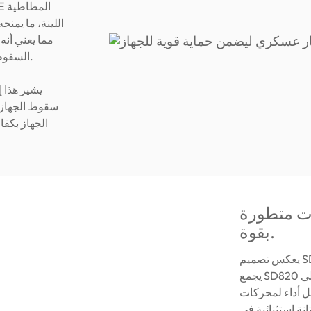
اللينة، ما يمن
السقوط العرضي من ارتفاع 1.22 متر، مع ضمان حماية بياناتك بالكامل.
الجهاز بكف
ات متطورة
بقوة.
يعكس تصميم SD820 إرث ADATA الكلاسيكي الأشهر مبيعًا، HD710 Pro.
يجمع SD820 بين المتانة الشهيرة لجهازه السابق وتصميم مضغوط يصل إلى
ات SSD الحديثة. لا
انة استثنائية في