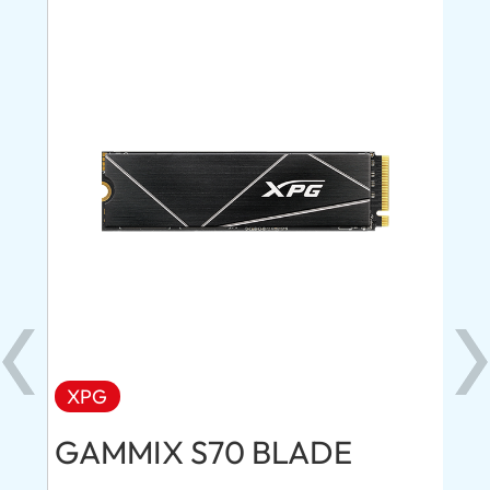
XPG
AD
GAMMIX S70 BLADE
Ul