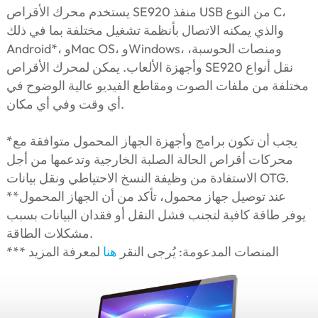
يستخدم محرك الأقراص SE920 منفذ USB من النوع C،
والذي يمكنه الاتصال بأنظمة تشغيل مختلفة بما في ذلك
Android*، وMac OS، وWindows، ومنصات الحوسبة،
وأجهزة الألعاب. يمكن لمحرك الأقراص SE920 نقل أنواع
مختلفة من ملفات الصوت ومقاطع الفيديو عالية الوضوح في
أي وقت وفي أي مكان.
*يجب أن تكون برامج وأجهزة الجهاز المحمول متوافقة مع
محركات أقراص الحالة الصلبة الخارجية وتدعمها من أجل
الاستفادة من وظيفة النسخ الاحتياطي ونقل بيانات OTG.
**عند توصيل جهاز محمول، تأكد من أن الجهاز المحمول
يوفر طاقة كافية لتجنب فشل النقل أو فقدان البيانات بسبب
مشكلات الطاقة.
*** المنصات المدعومة: يُرجى النقر
هنا
لمعرفة المزيد