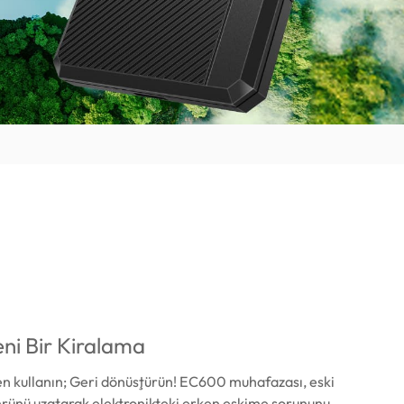
ni Bir Kiralama
en kullanın; Geri dönüştürün! EC600 muhafazası, eski
rünü uzatarak elektronikteki erken eskime sorununu