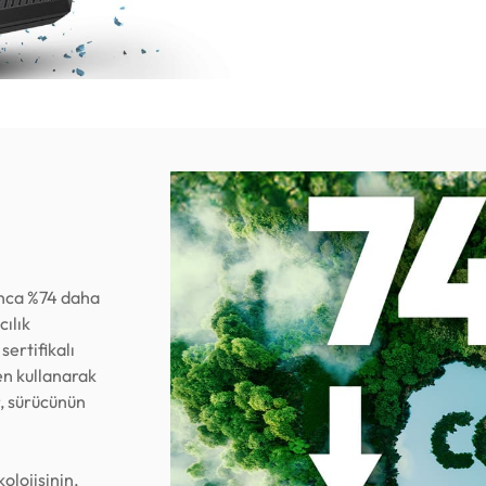
unca %74 daha
ılık
ertifikalı
den kullanarak
r, sürücünün
olojisinin,