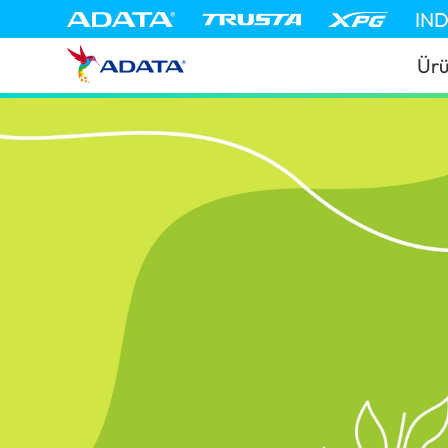
IN
Ürü