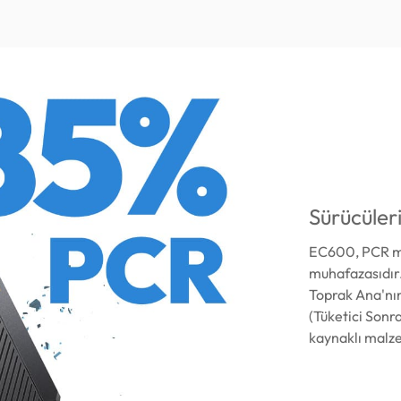
Sürücüleri
EC600, PCR ma
muhafazasıdır.
Toprak Ana'nı
(Tüketici Sonr
kaynaklı malze