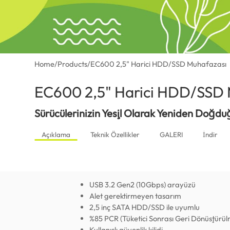
Home
/
Products
/
EC600 2,5" Harici HDD/SSD Muhafazası
EC600 2,5" Harici HDD/SSD 
Sürücülerinizin Yeşil Olarak Yeniden Doğd
Açıklama
Teknik Özellikler
GALERI
İndir
USB 3.2 Gen2 (10Gbps) arayüzü
Alet gerektirmeyen tasarım
2,5 inç SATA HDD/SSD ile uyumlu
%85 PCR (Tüketici Sonrası Geri Dönüştürülm
Kullanışlı güvenlik kilidi