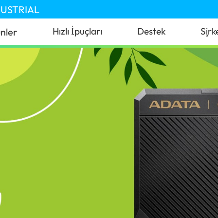
DUSTRIAL
Hızlı İpuçları
Destek
Şirk
nler