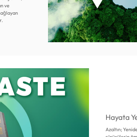
an ve
 sağlayan
r.
Hayata Ye
Azaltın; Yenid
sürücülerin öm