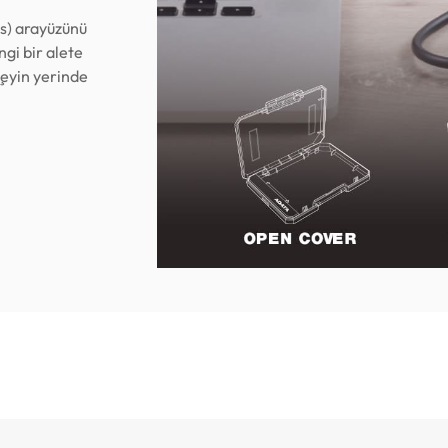
s) arayüzünü
ngi bir alete
şeyin yerinde