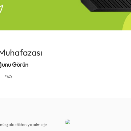
Muhafazası
(Turkey)
uğunu Görün
FAQ
üş) plastikten yapılmıştır