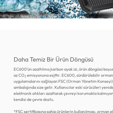
Daha Temiz Bir Ürün Döngüsü
EC600'ün azaltılmış karbon ayak izi, ürün döngüsü boy
az CO₂ emisyonuna eşittir. EC600, sürdürülebilir ormanc
uygulamalarını sağlayan FSC (Orman Yönetim Konseyi) s
ambalajında ​​size gelir. Kullanıcılar eski sürücüleri yeni
elektronik atıkları azaltarak çevreyi korumakla kalmıyo
kendisi de çevre dostu.
*FSC sertifikasına sahip ürünlerin kullanılması, orman ek