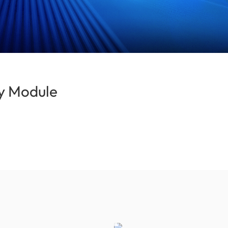
 Module
(Taiwan)