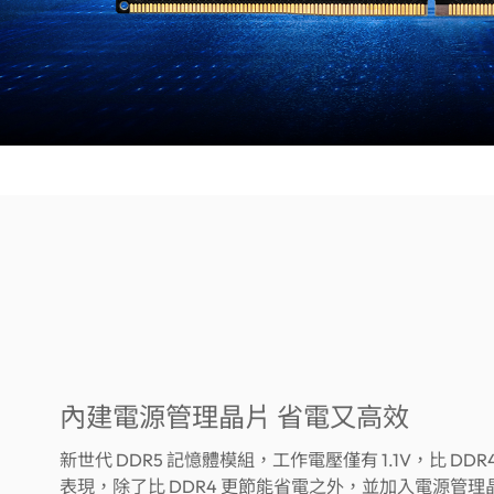
內建電源管理晶片 省電又高效
新世代 DDR5 記憶體模組，工作電壓僅有 1.1V，比 DDR4
表現，除了比 DDR4 更節能省電之外，並加入電源管理晶片