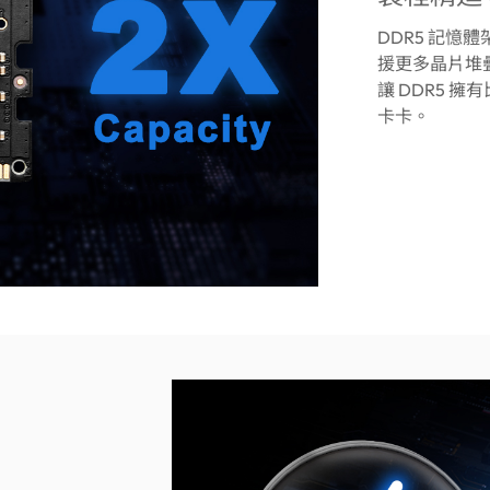
DDR5 記憶體架
援更多晶片堆
讓 DDR5 
卡卡。