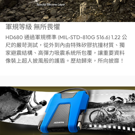
軍規等級 無所畏懼
HD680 通過軍規標準 (MIL-STD-810G 516.6) 1.22 公
尺的嚴苛測試，從外到內由特殊矽膠抗撞材質、獨
家避震結構、高彈力吸震系統所包覆，讓重要資料
像裝上超人披風般的護盾。歷劫歸來，所向披靡！