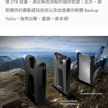
達 2TB 容量，滿足無底洞般的儲存慾望；此外，威
剛獨特的震動感知技術以及加值備份軟體 Backup
ToGo。強悍出擊，盡展一身本領!