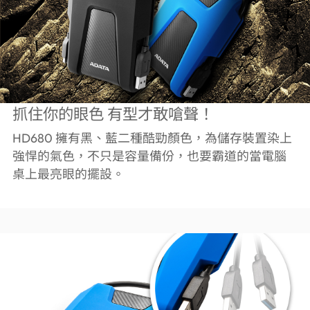
抓住你的眼色 有型才敢嗆聲！
HD680 擁有黑、藍二種酷勁顏色，為儲存裝置染上
強悍的氣色，不只是容量備份，也要霸道的當電腦
桌上最亮眼的擺設。