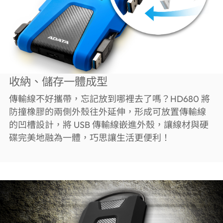
收納、儲存一體成型
傳輸線不好攜帶，忘記放到哪裡去了嗎？HD680 將
防撞橡膠的兩側外殼往外延伸，形成可放置傳輸線
的凹槽設計，將 USB 傳輸線嵌進外殼，讓線材與硬
碟完美地融為一體，巧思讓生活更便利！