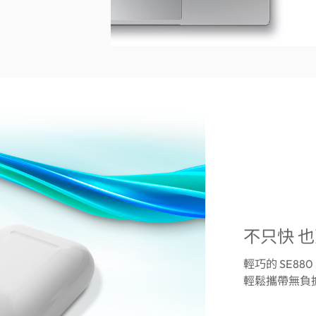
不只快 
輕巧的 SE8
輕鬆攜帶無負