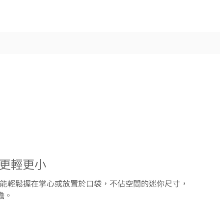
也更輕更小
80 能輕鬆握在掌心或放置於口袋，不佔空間的迷你尺寸，
擔。