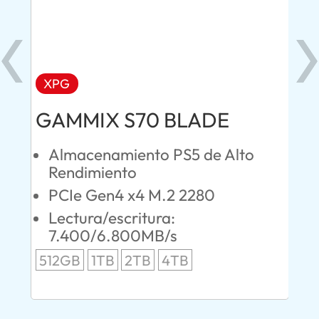
XPG
AD
GAMMIX S70 BLADE
Ul
Almacenamiento PS5 de Alto
O
Rendimiento
S
PCIe Gen4 x4 M.2 2280
L
Lectura/escritura:
24
7.400/6.800MB/s
96
512GB
1TB
2TB
4TB