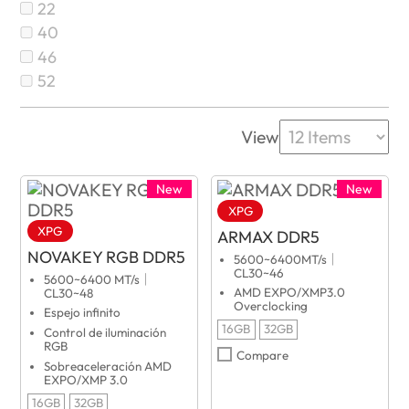
22
40
46
52
View
New
New
XPG
XPG
ARMAX DDR5
NOVAKEY RGB DDR5
5600~6400MT/s｜
CL30~46
5600~6400 MT/s｜
AMD EXPO/XMP3.0
CL30~48
Overclocking
Espejo infinito
16GB
32GB
Control de iluminación
RGB
Compare
Sobreaceleración AMD
EXPO/XMP 3.0
16GB
32GB