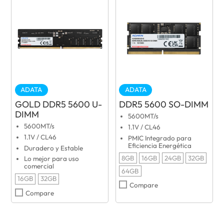
ADATA
ADATA
GOLD DDR5 5600 U-
DDR5 5600 SO-DIMM
DIMM
5600MT/s
5600MT/s
1.1V / CL46
1.1V / CL46
PMIC Integrado para
Eficiencia Energética
Duradero y Estable
8GB
16GB
24GB
32GB
Lo mejor para uso
comercial
64GB
16GB
32GB
Compare
Compare