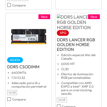
Compare
New
New
XPG
DDR5 LANCER RGB
GOLDEN HORSE
EDITION
Edición especial Año del
Caballo
ADATA
6000 MT
DDR5 CSODIMM
CL30
6400MT/s
Efectos de iluminación
1.1V/CL52
RGB personalizables
Adecuado para IA y
Compatible con AMD
computación perimetral
EXPO e Intel® XMP 3.0
para un overclocking
16GB
sencillo
Compare
16GB
Compare