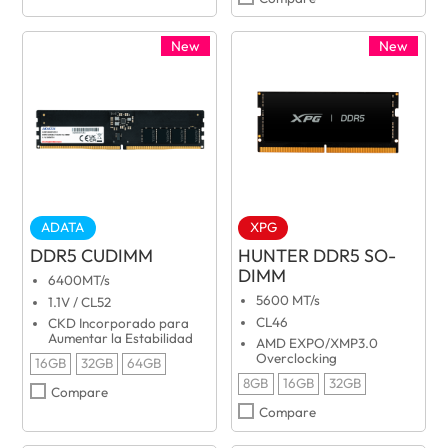
New
New
ADATA
XPG
DDR5 CUDIMM
HUNTER DDR5 SO-
DIMM
6400MT/s
5600 MT/s
1.1V / CL52
CL46
CKD Incorporado para
Aumentar la Estabilidad
AMD EXPO/XMP3.0
Overclocking
16GB
32GB
64GB
8GB
16GB
32GB
Compare
Compare