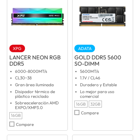
XPG
ADATA
LANCER NEON RGB
GOLD DDR5 5600
DDR5
SO-DIMM
6000-8000MT/s
5600MT/s
CL30~38
1.1V / CL46
Gran área iluminada
Duradero y Estable
Disipador térmico de
Lo mejor para uso
plástico reciclado
comercial
Sobreaceleración AMD
16GB
32GB
EXPO/XMP3.0
Compare
16GB
Compare