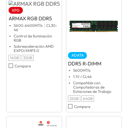
XPG
ARMAX RGB DDR5
5600-6400MT/s｜CL30-
46
Control de Iluminación
RGB
Sobreaceleración AMD
EXPO/XMP3.0
ADATA
16GB
32GB
DDR5 R-DIMM
Compare
5600MT/s
1.1V / CL46
Compatible con
Computadoras de
Estaciones de Trabajo
32GB
64GB
Compare