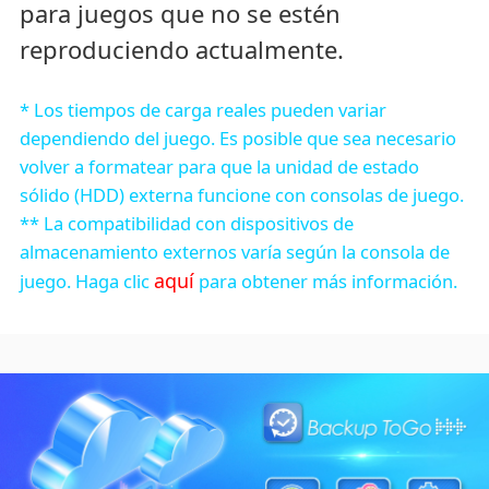
para juegos que no se estén
reproduciendo actualmente.
* Los tiempos de carga reales pueden variar
dependiendo del juego. Es posible que sea necesario
volver a formatear para que la unidad de estado
sólido (HDD) externa funcione con consolas de juego.
** La compatibilidad con dispositivos de
almacenamiento externos varía según la consola de
aquí
juego. Haga clic
para obtener más información.