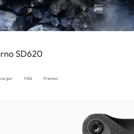
terno SD620
(Uruguay)
cargar
FAQ
Premios