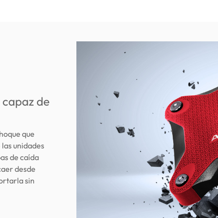
s capaz de
choque que
 las unidades
as de caída
caer desde
rtarla sin