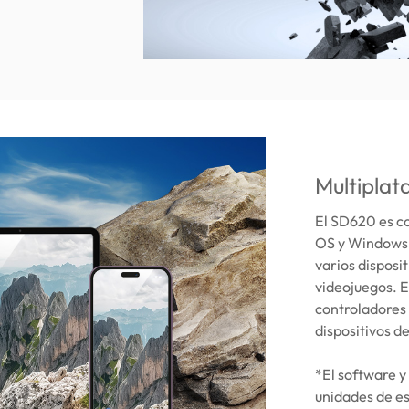
Multiplat
El SD620 es c
OS y Windows, 
varios disposi
videojuegos. E
controladores 
dispositivos d
*El software y
unidades de es