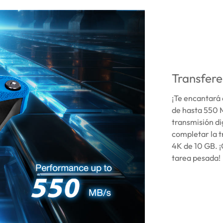
Transfere
¡Te encantará 
de hasta 550 M
transmisión di
completar la t
4K de 10 GB. ¡
tarea pesada!