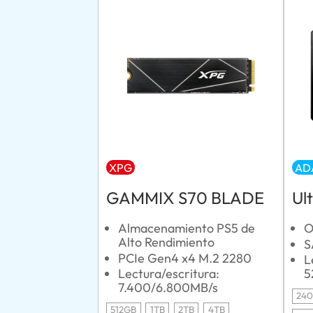
XPG
AD
GAMMIX S70 BLADE
Ul
Almacenamiento PS5 de
O
Alto Rendimiento
S
PCIe Gen4 x4 M.2 2280
L
Lectura/escritura:
5
7.400/6.800MB/s
24
512GB
1TB
2TB
4TB