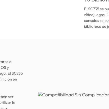
El SC735 se pu
videojuegos. L
consolas se pu
biblioteca de j
tarse a
 OS y
ego. El SC735
finición en
eben ser
ilizar la
ncia.