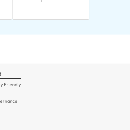
d
y Friendly
n
vernance