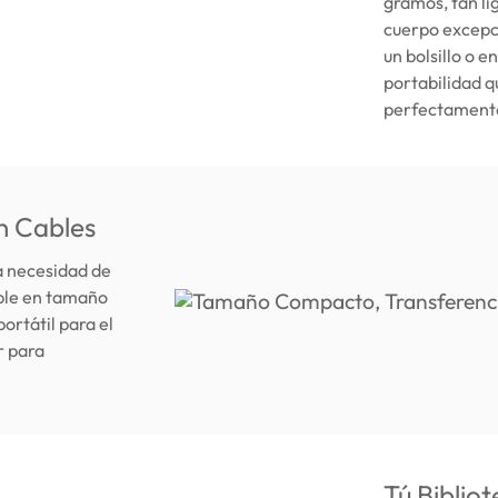
gramos, tan lig
cuerpo excepc
un bolsillo o 
portabilidad q
perfectamente 
n Cables
la necesidad de
able en tamaño
ortátil para el
r para
Tú Biblio