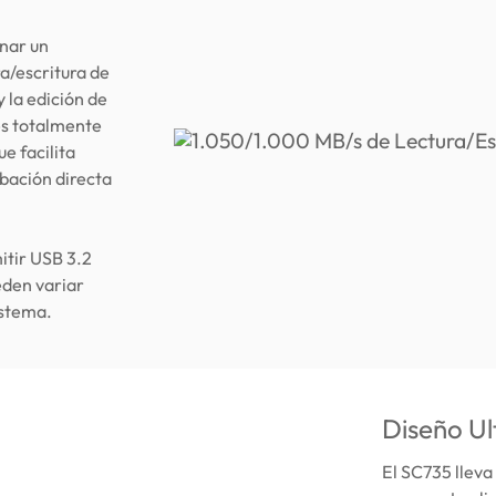
onar un
a/escritura de
 la edición de
es totalmente
e facilita
abación directa
itir USB 3.2
eden variar
istema.
Diseño Ul
El SC735 lleva 