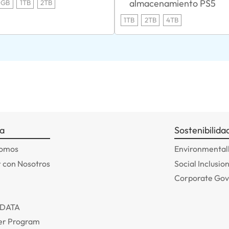
almacenamiento PS5
0GB
1TB
2TB
1TB
2TB
4TB
a
Sostenibilida
somos
Environmentall
 con Nosotros
Social Inclusio
Corporate Go
ADATA
r Program