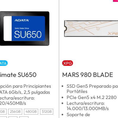
ATA
XPG
timate SU650
MARS 980 BLADE
pción para Principiantes
SSD Gen5 Preparado pa
Portátiles
ATA 6Gb/s, 2,5 pulgadas
PCIe Gen5 x4 M.2 2280
ectura/escritura:
20/450MB/s
Lectura/escritura:
14.000/13.000MB/s
0GB
256GB
480GB
512GB
Soporte de