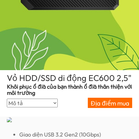
Vỏ HDD/SSD di động EC600 2,5"
(V
Khôi phục ổ đĩa của bạn thành ổ đĩa thân thiện với
môi trường
Địa điểm mua
Giao diện USB 3.2 Gen2 (10Gbps)