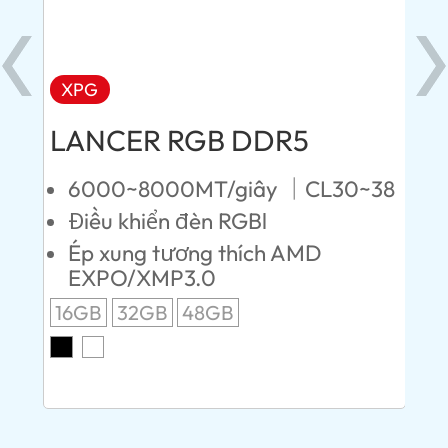
XPG
X
LANCER RGB DDR5
LA
D
8
6000~8000MT/giây ｜CL30~38
Điều khiển đèn RGBl
5
Ép xung tương thích AMD
B
EXPO/XMP3.0
Đ
16GB
32GB
48GB
É
8G