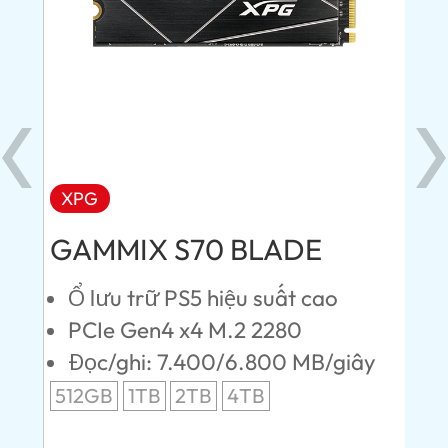
XPG
AD
GAMMIX S70 BLADE
Ul
ứng
Ổ lưu trữ PS5 hiệu suất cao
L
PCIe Gen4 x4 M.2 2280
S
Đọc/ghi: 7.400/6.800 MB/giây
Đ
ây
512GB
1TB
2TB
4TB
24
96