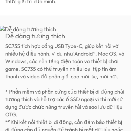
thức giải trí của mình.
Dễ dàng tương thích
SC735 tích hợp cổng USB Type-C, giúp kết nối với
nhiều hệ điều hành, ví dụ như Android*, Mac OS, và
Windows, các nền tảng điện toán và thiết bị chơi
game. SC735 có thể truyền nhiều loại tệp tin âm
thanh và video độ phân giải cao mọi lúc, mọi nơi.
* Phần mềm và phần cứng của thiết bị di động phải
tương thích và hỗ trợ các ổ SSD ngoại vi thì mới sử
dụng được chức năng truyền tải và sao lưu dữ liệu
OTG.
**Khi kết nối thiết bị di động, cần đảm bảo thiết bị
di động cấp đủ nguồn để tránh bị mất dữ liệu hoặc