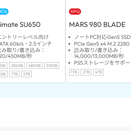
ATA
XPG
timate SU650
MARS 980 BLADE
エントリーレベル向け
ノートPC対応Gen5 SSD
ATA 6Gb/s、2.5インチ
PCIe Gen5 x4 M.2 2280
読み取り/書き込み：
読み取り/書き込み：
20/450MB/秒
14,000/13,000MB/秒
PS5ストレージをサポ
0GB
256GB
480GB
512GB
1TB
2TB
4TB
0GB
1TB
2TB