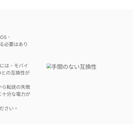
cOS、
する必要はあり
には、モバイ
D
との互換性が
から転送の失敗
に十分な電力が
ださい。