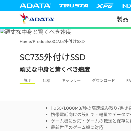
IN
製品
Home
/
Products
/
SC735外付けSSD
SC735外付けSSD
(Japan)
頑丈な中身と驚くべき速度
説明
仕様
ギャラリー
ダウンロード
F
1,050/1,000MB/秒の高速読み取り/書き
携帯電話向けの設計で、軽量でデータケ
ゲーム機に対応、ゲームの転送と保存に
最新世代のゲーム機に対応