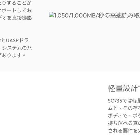
たりすることが
にサポートしてお
ビデオを直接撮影
2とUASPドラ
、システムのハ
があります。
軽量設計
SC735では
ムと、その存
ボディで、ポ
持ち運べる真
される要件を