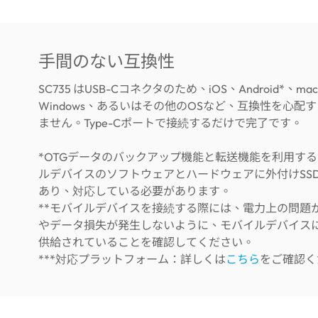
手間のない互換性
SC735 はUSB-Cコネクタのため、iOS、Android*、ma
Windows、あるいはその他のOSなど、互換性を心配
ません。Type-Cポートで接続するだけで完了です。
*OTG
データのバックアップ機能と転送機能を利用する
ルデバイスのソフトウェアとハ​​ードウェアに外付け
SS
あり、対応している必要があります。
**
モバイルデバイスを接続する際には、電力上の問題
やデータ損失が発生しないように、モバイルデバイス
供給されていることを確認してください。
***
対応プラ​​ットフォーム：詳しくは
こちら
をご確認く