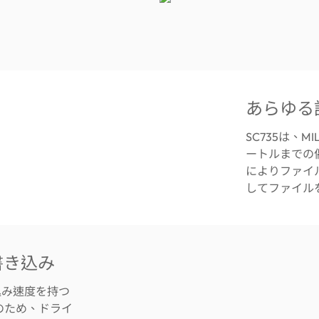
あらゆる
SC735は、MI
ートルまでの
によりファイ
してファイル
/書き込み
き込み速度を持つ
このため、ドライ