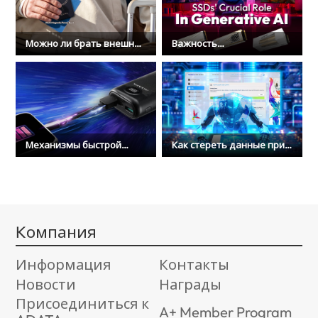
Можно ли брать внешний
Важность
аккумулятор в самолет?
твердотельных
Советы по безопасности
накопителей для
в поездке
генеративного ИИ
Механизмы быстрой
Как стереть данные при
зарядки и защиты для
замене старого
портативных внешних
твердотельного
аккумуляторов
накопителя
Kомпания
Информация
Контакты
Новости
Награды
Присоединиться к
A+ Member Program