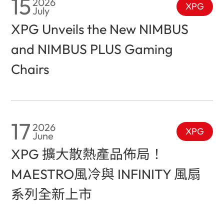
15
2026
XPG
July
XPG Unveils the New NIMBUS
and NIMBUS PLUS Gaming
Chairs
17
2026
XPG
June
XPG 擴大散熱產品佈局！
MAESTRO風冷與 INFINITY 風扇
系列全新上市