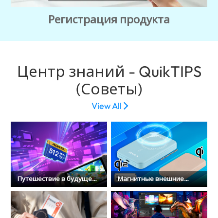
Регистрация продукта
Центр знаний - QuikTIPS
(Советы)
View All
Путешествие в будущее с
Магнитные внешние
ADATA SD7.1 для игровой
аккумуляторы: Чем
консоли Switch 2
отличается Qi2 от
MagSafe и как выбрать
зарядку