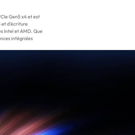
PCIe Gen5 x4 et est
et d’écriture
es Intel et AMD. Que
ances intégrales