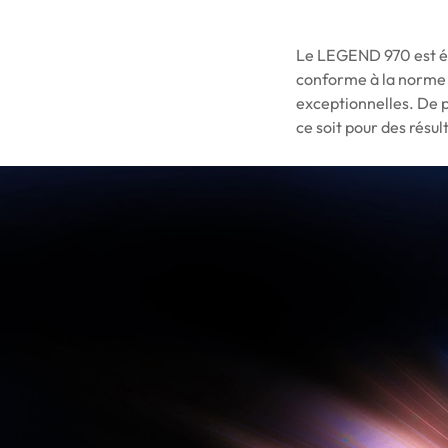
Le LEGEND 970 est équ
conforme à la norme N
exceptionnelles. De 
ce soit pour des résu