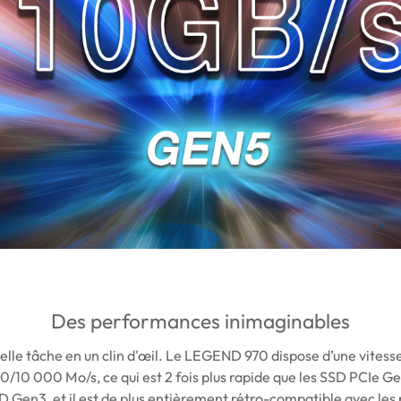
Des performances inimaginables
elle tâche en un clin d'œil. Le LEGEND 970 dispose d’une vitesse
0/10 000 Mo/s, ce qui est 2 fois plus rapide que les SSD PCIe Ge
SD Gen3, et il est de plus entièrement rétro-compatible avec le