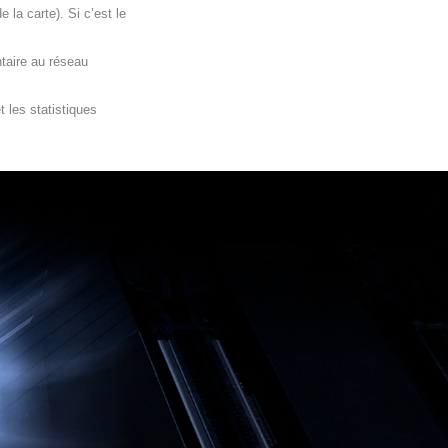
 la carte). Si c’est le
taire au réseau
 les statistiques