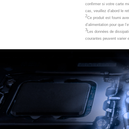
confirmer si votre carte mè
cas, veuillez d’abord le ret
2
Ce produit est fourni av
d’alimentation pour que l’e
3
Les données de dissipatio
courantes peuvent varier e