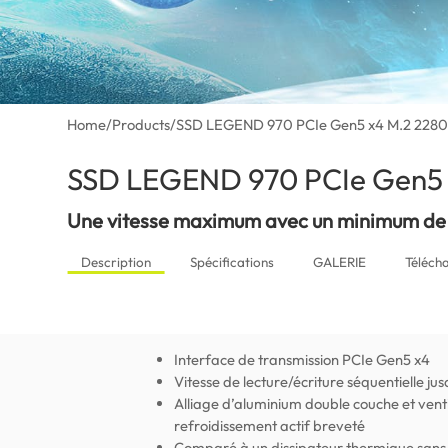
Home
/
Products
/
SSD LEGEND 970 PCIe Gen5 x4 M.2 228
SSD LEGEND 970 PCIe Gen5 
Une vitesse maximum avec un minimum de 
Description
Spécifications
GALERIE
Téléch
Interface de transmission PCIe Gen5 x4
Vitesse de lecture/écriture séquentielle 
Alliage d’aluminium double couche et ven
refroidissement actif breveté
Comparé à un dissipateur thermique sans 