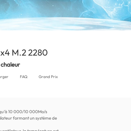
0
x4 M.2 2280
(Mauritius)
chaleur
arger
FAQ
Grand Prix
jusqu’à 10 000/10 000Mo/s
tilateur formant un système de
ventilateur, la température est