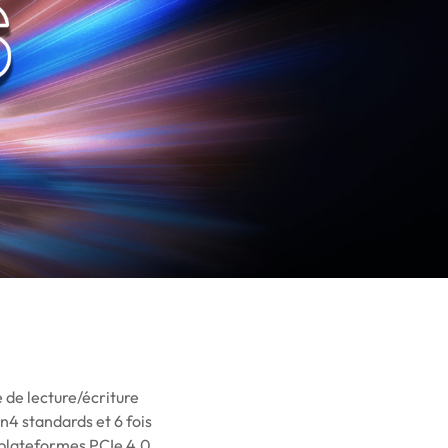
 de lecture/écriture
n4 standards et 6 fois
s plateformes PCIe 4.0