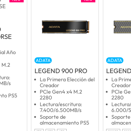
0
RSE
ial Año
ADATA
ADATA
 M.2
LEGEND 900 PRO
LEGEND
tura:
La Primera Elección del
La Prime
MB/s
Creador
Creador
PCIe Gen4 x4 M.2
PCIe Ge
nto PS5
2280
2280
Lectura/escritura:
Lectura/
7.400/6.500MB/s
6.000/
Soporte de
Soporte
almacenamiento PS5
almacen