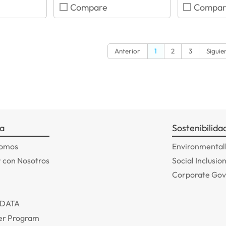
Compare
Compar
Anterior
1
2
3
Siguie
a
Sostenibilida
somos
Environmentall
 con Nosotros
Social Inclusio
Corporate Go
ADATA
r Program