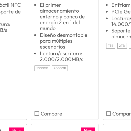
áctil NFC
El primer
Enfriami
almacenamiento
oporte de
PCIe Ge
externo y banco de
Lectura/
energía 2 en 1 del
tura:
14.000/
mundo
B/s
Soporte
Diseño desmontable
almacen
para múltiples
escenarios
1TB
2TB
Lectura/escritura:
2.000/2.000MB/s
1000GB
2000GB
Compare
Compar
New
New