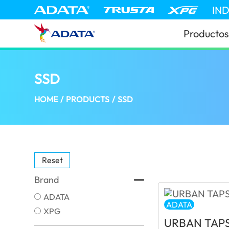
IN
Productos
SSD
(Nicaragua)
HOME
/
PRODUCTS
/
SSD
Reset
Brand
ADATA
ADATA
XPG
URBAN TAP