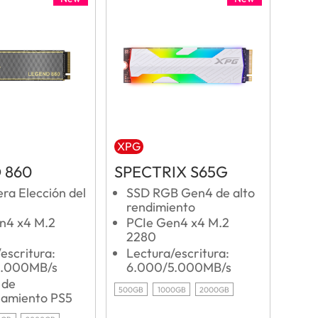
XPG
 860
SPECTRIX S65G
ra Elección del
SSD RGB Gen4 de alto
rendimiento
n4 x4 M.2
PCIe Gen4 x4 M.2
2280
escritura:
Lectura/escritura:
5.000MB/s
6.000/5.000MB/s
 de
500GB
1000GB
2000GB
amiento PS5