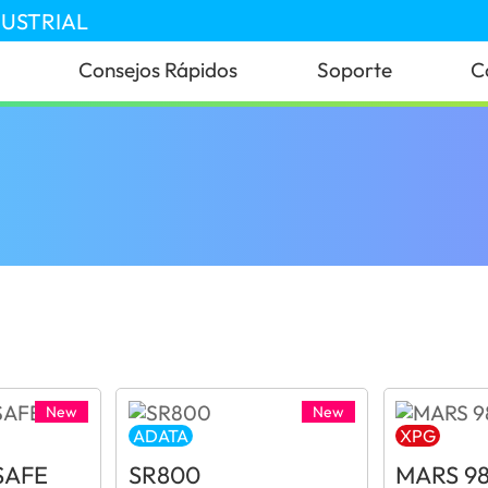
DUSTRIAL
Consejos Rápidos
Soporte
C
New
New
ADATA
XPG
SAFE
SR800
MARS 9