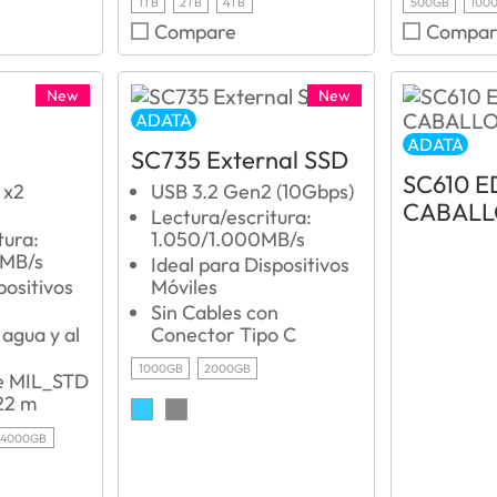
1TB
2TB
4TB
500GB
100
Compare
Compar
New
New
ADATA
ADATA
SC735 External SSD
SC610 E
 x2
USB 3.2 Gen2 (10Gbps)
CABAL
Lectura/escritura:
tura:
1.050/1.000MB/s
MB/s
Ideal para Dispositivos
positivos
Móviles
Sin Cables con
 agua y al
Conector Tipo C
1000GB
2000GB
de MIL_STD
,22 m
4000GB