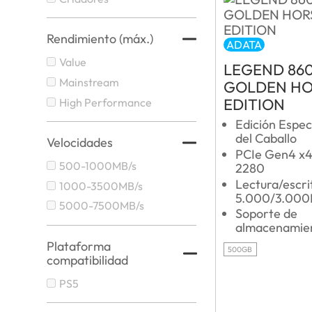
Rendimiento (máx.)
ADATA
Value
LEGEND 86
Mainstream
GOLDEN HO
EDITION
High Performance
Edición Espec
del Caballo
Velocidades
PCIe Gen4 x4
500-1000MB/s
2280
Lectura/escri
1000-3500MB/s
5.000/3.000
5000-7500MB/s
Soporte de
almacenamie
Plataforma
500GB
compatibilidad
PS5