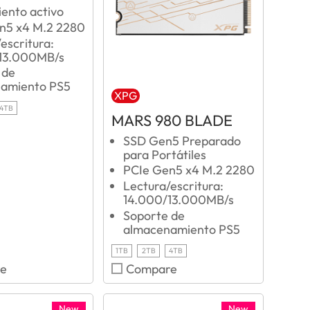
ento activo
n5 x4 M.2 2280
escritura:
13.000MB/s
 de
amiento PS5
XPG
4TB
MARS 980 BLADE
SSD Gen5 Preparado
para Portátiles
PCIe Gen5 x4 M.2 2280
Lectura/escritura:
14.000/13.000MB/s
Soporte de
almacenamiento PS5
1TB
2TB
4TB
e
Compare
New
New