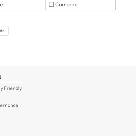
e
Compare
nte
d
y Friendly
n
vernance