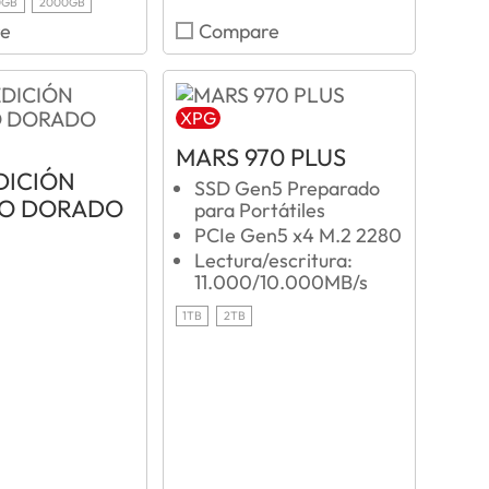
0GB
2000GB
e
Compare
XPG
MARS 970 PLUS
DICIÓN
SSD Gen5 Preparado
LO DORADO
para Portátiles
PCIe Gen5 x4 M.2 2280
Lectura/escritura:
11.000/10.000MB/s
1TB
2TB