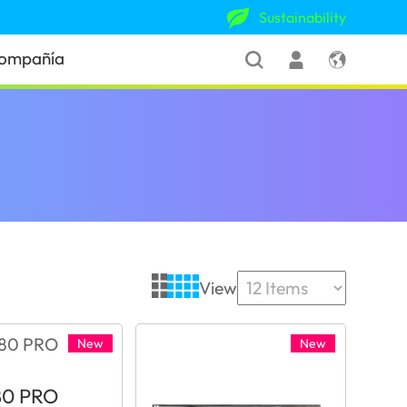
Sustainability
ompañía
View
New
New
80 PRO