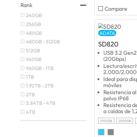
Rank
Compare
240GB
256GB
480GB
ADATA
480GB - 512GB
SD820
512GB
USB 3.2 Gen2
(20Gbps)
960GB
Lectura/escri
960GB - 1TB
2.000/2.000
1TB
Ideal para dis
móviles
1.92TB - 2TB
Resistencia al
2TB
polvo IP68
3.84TB - 4TB
Resistencia 
a caídas de 1
4TB
1000GB
2000GB