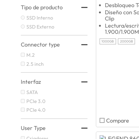
Desbloqueo T
Tipo de producto
Diseño con S
SSD Interno
Clip
Lectura/escri
SSD Externo
1.900/1.900M
1000GB
2000GB
Connector type
M.2
2.5 inch
Interfaz
SATA
PCIe 3.0
PCIe 4.0
Compare
User Type
Criadores