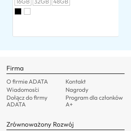
16GB
32GB
48GB
P
E
8G
Firma
O firmie ADATA
Kontakt
Wiadomości
Nagrody
Dołącz do firmy
Program dla członków
ADATA
A+
Zrównoważony Rozwój