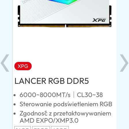
XPG
X
LANCER RGB DDR5
LA
D
6000~8000MT/s｜CL30~38
Sterowanie podświetleniem RGB
5
RGB
Zgodność z przetaktowywaniem
N
AMD EXPO/XMP3.0
iem
S