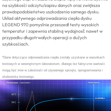
na szybkości odczytu/zapisu danych oraz zwiększa
prawdopodobieństwo uszkodzenia samego dysku.
Układ aktywnego odprowadzania ciepła dysku
LEGEND 970 pomyślnie przeszedł testy wysokich
temperatur i zapewnia stabilną wydajność nawet w
przypadku długotrwałych operacji o dużych
szybkościach.
ą
ł
ł
*Dane dotycz
ce odprowadzania ciep
a zosta
y uzyskane w warunkach
ę
ż
ś
testowych w wewn
trznym laboratorium, dlatego te
faktyczne warto
ci
ą
ć
ż
ś
ż
ę
mog
by
inne w zale
no
ci od u
ywanego sprz
tu, oprogramowania i
ś
rodowiska testowego.