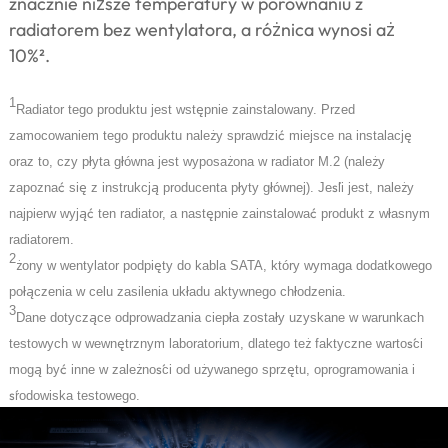
znacznie niższe temperatury w porównaniu z
radiatorem bez wentylatora, a różnica wynosi aż
10%².
1
ę
Radiator tego produktu jest wst
pnie zainstalowany. Przed
ż
ć
ę
zamocowaniem tego produktu nale
y sprawdzi
miejsce na instalacj
ł
ł
ż
ż
oraz to, czy p
yta g
ó
wna jest wyposa
ona w radiator M.2 (nale
y
ć
ę
ą
ł
ł
ś
ż
zapozna
si
z instrukcj
producenta p
yty g
ó
wnej). Je
li jest, nale
y
ąć
ę
ć
ł
najpierw wyj
ten radiator, a nast
pnie zainstalowa
produkt z w
asnym
radiatorem.
2
ż
ę
ony w wentylator podpi
ty do kabla SATA, kt
ó
ry wymaga dodatkowego
łą
ł
ł
po
czenia w celu zasilenia uk
adu aktywnego ch
odzenia.
3
ą
ł
ł
Dane dotycz
ce odprowadzania ciep
a zosta
y uzyskane w warunkach
ę
ż
ś
testowych w wewn
trznym laboratorium, dlatego te
faktyczne warto
ci
ą
ć
ż
ś
ż
ę
mog
by
inne w zale
no
ci od u
ywanego sprz
tu, oprogramowania i
ś
rodowiska testowego.