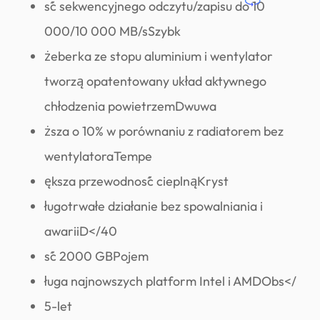
ść sekwencyjnego odczytu/zapisu do 10
000/10 000 MB/sSzybk
żeberka ze stopu aluminium i wentylator
tworzą opatentowany układ aktywnego
chłodzenia powietrzemDwuwa
ższa o 10% w porównaniu z radiatorem bez
wentylatoraTempe
ększa przewodność cieplnąKryst
ługotrwałe działanie bez spowalniania i
awariiD</40
ść 2000 GBPojem
ługa najnowszych platform Intel i AMDObs</
5-let