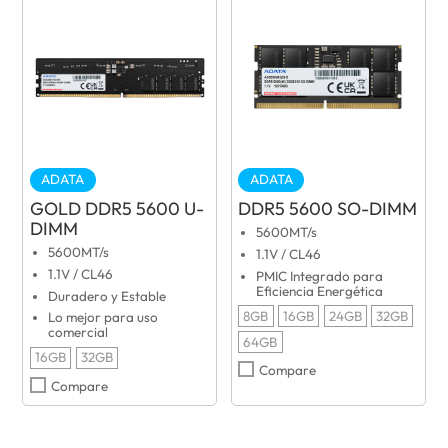
ADATA
ADATA
GOLD DDR5 5600 U-
DDR5 5600 SO-DIMM
DIMM
5600MT/s
5600MT/s
1.1V / CL46
1.1V / CL46
PMIC Integrado para
Eficiencia Energética
Duradero y Estable
8GB
16GB
24GB
32GB
Lo mejor para uso
comercial
64GB
16GB
32GB
Compare
Compare