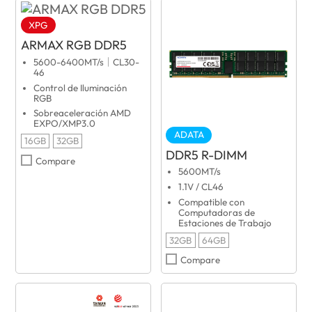
XPG
ARMAX RGB DDR5
5600-6400MT/s｜CL30-
46
Control de Iluminación
RGB
Sobreaceleración AMD
EXPO/XMP3.0
ADATA
16GB
32GB
DDR5 R-DIMM
Compare
5600MT/s
1.1V / CL46
Compatible con
Computadoras de
Estaciones de Trabajo
32GB
64GB
Compare