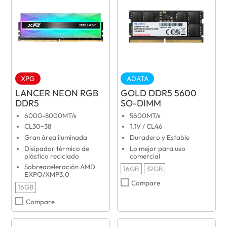
XPG
ADATA
LANCER NEON RGB
GOLD DDR5 5600
DDR5
SO-DIMM
6000-8000MT/s
5600MT/s
CL30~38
1.1V / CL46
Gran área iluminada
Duradero y Estable
Disipador térmico de
Lo mejor para uso
plástico reciclado
comercial
Sobreaceleración AMD
16GB
32GB
EXPO/XMP3.0
Compare
16GB
Compare