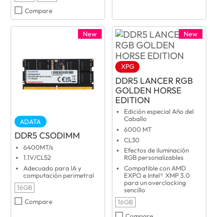
Compare
New
New
XPG
DDR5 LANCER RGB
GOLDEN HORSE
EDITION
Edición especial Año del
Caballo
ADATA
6000 MT
DDR5 CSODIMM
CL30
6400MT/s
Efectos de iluminación
1.1V/CL52
RGB personalizables
Adecuado para IA y
Compatible con AMD
computación perimetral
EXPO e Intel® XMP 3.0
para un overclocking
16GB
sencillo
Compare
16GB
Compare