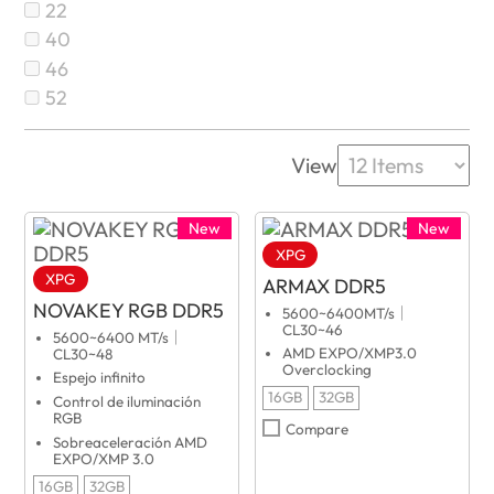
22
40
46
52
View
New
New
XPG
XPG
ARMAX DDR5
NOVAKEY RGB DDR5
5600~6400MT/s｜
CL30~46
5600~6400 MT/s｜
AMD EXPO/XMP3.0
CL30~48
Overclocking
Espejo infinito
16GB
32GB
Control de iluminación
RGB
Compare
Sobreaceleración AMD
EXPO/XMP 3.0
16GB
32GB