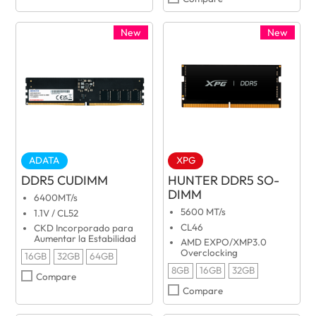
New
New
ADATA
XPG
DDR5 CUDIMM
HUNTER DDR5 SO-
DIMM
6400MT/s
5600 MT/s
1.1V / CL52
CL46
CKD Incorporado para
Aumentar la Estabilidad
AMD EXPO/XMP3.0
Overclocking
16GB
32GB
64GB
8GB
16GB
32GB
Compare
Compare