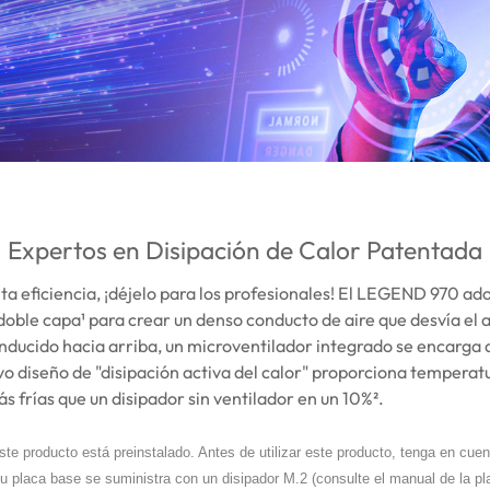
Expertos en Disipación de Calor Patentada
ta eficiencia, ¡déjelo para los profesionales! El LEGEND 970 ad
oble capa¹ para crear un denso conducto de aire que desvía el ai
nducido hacia arriba, un microventilador integrado se encarga d
vo diseño de "disipación activa del calor" proporciona temperat
s frías que un disipador sin ventilador en un 10%².
ste producto está preinstalado. Antes de utilizar este producto, tenga en cuen
su placa base se suministra con un disipador M.2 (consulte el manual de la plac