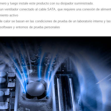
rimero y luego instale este producto con su disipador suministrado.
un ventilador conectado al cable SATA, que requiere una conexión de aliment
miento activo
e calor se basan en las condiciones de prueba de un laboratorio interno y las
, software y entornos de prueba personales