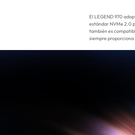
El LEGEND 970 adopta
estándar NVMe 2.0 pa
también es compatibl
siempre proporciona 