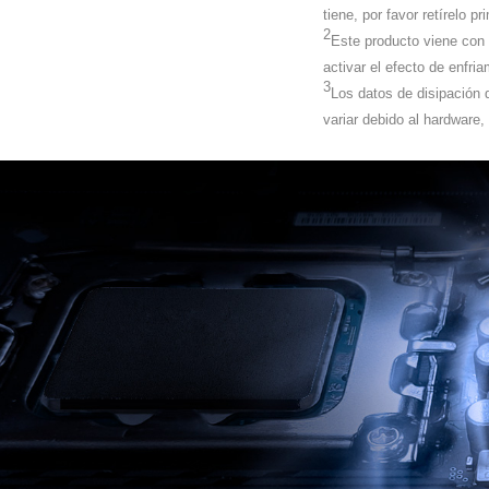
tiene, por favor retírelo p
2
Este producto viene con 
activar el efecto de enfria
3
Los datos de disipación d
variar debido al hardware