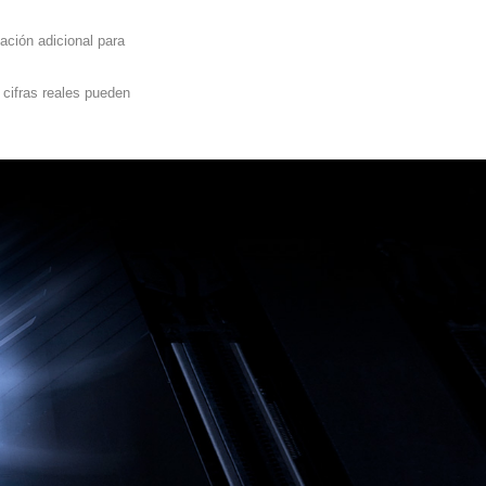
ación adicional para
 cifras reales pueden