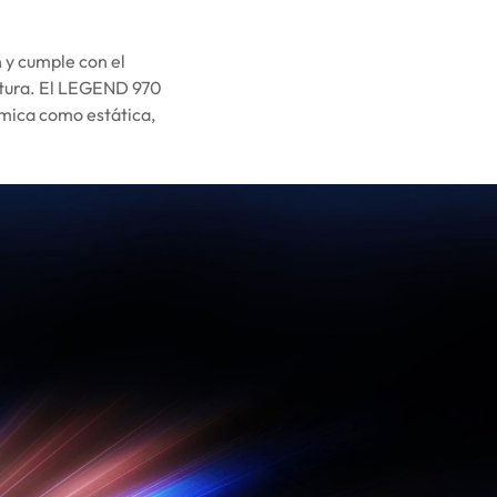
 y cumple con el
itura. El LEGEND 970
ámica como estática,