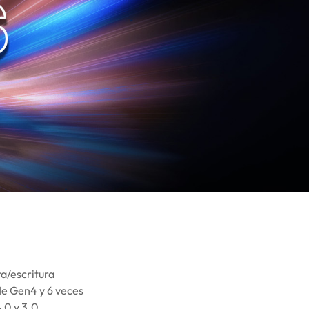
a/escritura
Ie Gen4 y 6 veces
.0 y 3.0.